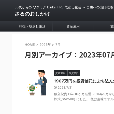
50代からの ワクワク Dinks FIRE 取崩し生活 ～ 自由への出口戦略
さるのおしかけ
FIRE・取崩し生活
資産運用
旅
HOME
>
2023年
>
7月
月別アーカイブ：2023年07
資産運用
投資信託
1907万円を投資信託にぶち込ん
2023/7/31
積立投資 6年 10ヶ月経過 2016年9月か
株式(S&P500) にした。 後は趣味でオルカ