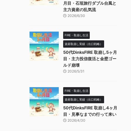
月目・石垣旅行ダブル台風と
主力資産の乱気流
2026/6/30
FIRE・取崩し生活
資産取崩し実績（出口戦略）
50代DinksFIRE 取崩し5ヶ月
目・主力投信復活と金壁ゴー
ルド崩壊
2026/5/31
FIRE・取崩し生活
資産取崩し実績（出口戦略）
50代DinksFIRE 取崩し4ヶ月
目・見事なまでの行って来い
2026/4/30