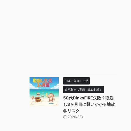
FIRE・取崩し生活
資産取崩し実績（出口戦略）
50代DinksFIRE失敗？取崩
し3ヶ月目に襲いかかる地政
学リスク
2026/3/31