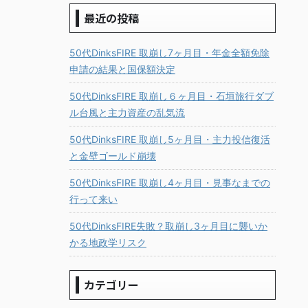
最近の投稿
50代DinksFIRE 取崩し7ヶ月目・年金全額免除
申請の結果と国保額決定
50代DinksFIRE 取崩し６ヶ月目・石垣旅行ダブ
ル台風と主力資産の乱気流
50代DinksFIRE 取崩し5ヶ月目・主力投信復活
と金壁ゴールド崩壊
50代DinksFIRE 取崩し4ヶ月目・見事なまでの
行って来い
50代DinksFIRE失敗？取崩し3ヶ月目に襲いか
かる地政学リスク
カテゴリー