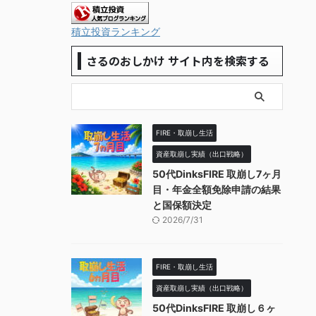
積立投資ランキング
さるのおしかけ サイト内を検索する
FIRE・取崩し生活
資産取崩し実績（出口戦略）
50代DinksFIRE 取崩し7ヶ月
目・年金全額免除申請の結果
と国保額決定
2026/7/31
FIRE・取崩し生活
資産取崩し実績（出口戦略）
50代DinksFIRE 取崩し６ヶ