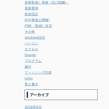
資産取崩し実績（出口戦略）
資産運用
投資信託
IPO(新規公開株)
FIRE・取崩し生活
その他
windows設定
パソコン
エクセル
Google
プログラム
旅行
フィッシング詐欺
Unity
覚え書き
アーカイブ
2026年8月