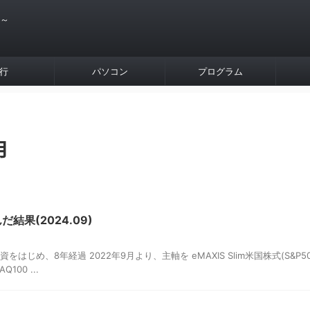
 ～
行
パソコン
プログラム
月
結果(2024.09)
をはじめ、8年経過 2022年9月より、主軸を eMAXIS Slim米国株式(S&P50
00 ...