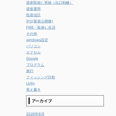
資産取崩し実績（出口戦略）
資産運用
投資信託
IPO(新規公開株)
FIRE・取崩し生活
その他
windows設定
パソコン
エクセル
Google
プログラム
旅行
フィッシング詐欺
Unity
覚え書き
アーカイブ
2026年8月