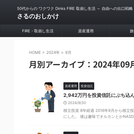
50代からの ワクワク Dinks FIRE 取崩し生活 ～ 自由への出口戦略
さるのおしかけ
FIRE・取崩し生活
資産運用
旅
HOME
>
2024年
>
9月
月別アーカイブ：2024年09
資産運用
投資信託
2,942万円を投資信託にぶち込んだ
2024/9/30
積立投資 8年経過 2016年9月から積立投資
にした。 後は趣味でオルカンとかNASDAQ1