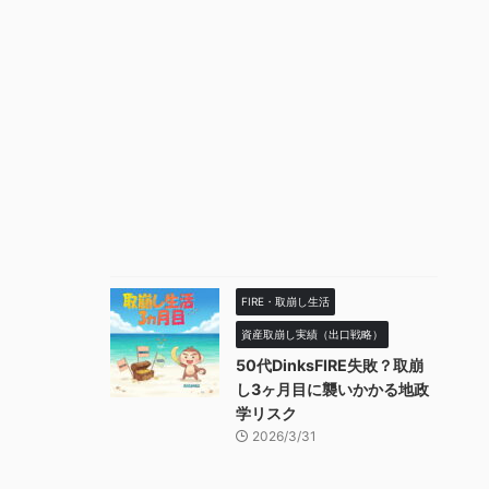
FIRE・取崩し生活
資産取崩し実績（出口戦略）
50代DinksFIRE失敗？取崩
し3ヶ月目に襲いかかる地政
学リスク
2026/3/31