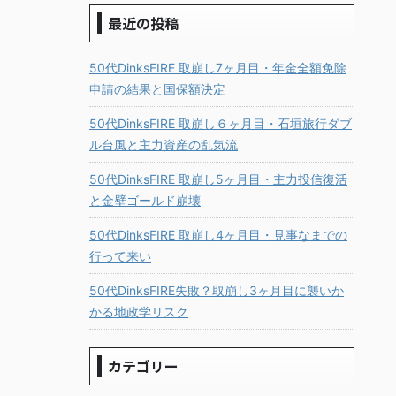
最近の投稿
50代DinksFIRE 取崩し7ヶ月目・年金全額免除
申請の結果と国保額決定
50代DinksFIRE 取崩し６ヶ月目・石垣旅行ダブ
ル台風と主力資産の乱気流
50代DinksFIRE 取崩し5ヶ月目・主力投信復活
と金壁ゴールド崩壊
50代DinksFIRE 取崩し4ヶ月目・見事なまでの
行って来い
50代DinksFIRE失敗？取崩し3ヶ月目に襲いか
かる地政学リスク
カテゴリー