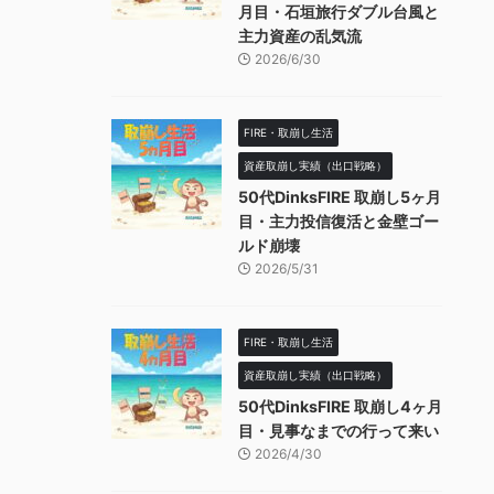
月目・石垣旅行ダブル台風と
主力資産の乱気流
2026/6/30
FIRE・取崩し生活
資産取崩し実績（出口戦略）
50代DinksFIRE 取崩し5ヶ月
目・主力投信復活と金壁ゴー
ルド崩壊
2026/5/31
FIRE・取崩し生活
資産取崩し実績（出口戦略）
50代DinksFIRE 取崩し4ヶ月
目・見事なまでの行って来い
2026/4/30