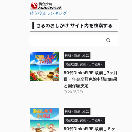
積立投資ランキング
さるのおしかけ サイト内を検索する
FIRE・取崩し生活
資産取崩し実績（出口戦略）
50代DinksFIRE 取崩し7ヶ月
目・年金全額免除申請の結果
と国保額決定
2026/7/31
FIRE・取崩し生活
資産取崩し実績（出口戦略）
50代DinksFIRE 取崩し６ヶ