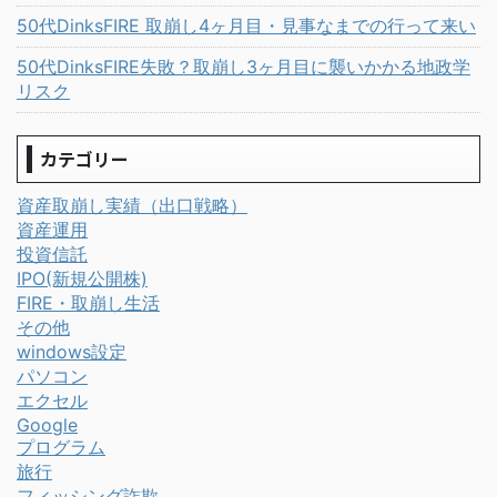
50代DinksFIRE 取崩し4ヶ月目・見事なまでの行って来い
50代DinksFIRE失敗？取崩し3ヶ月目に襲いかかる地政学
リスク
カテゴリー
資産取崩し実績（出口戦略）
資産運用
投資信託
IPO(新規公開株)
FIRE・取崩し生活
その他
windows設定
パソコン
エクセル
Google
プログラム
旅行
フィッシング詐欺