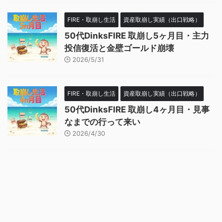
FIRE・取崩し生活
資産取崩し実績（出口戦略）
50代DinksFIRE 取崩し5ヶ月目・主力
投信復活と金壁ゴールド崩壊
2026/5/31
FIRE・取崩し生活
資産取崩し実績（出口戦略）
50代DinksFIRE 取崩し4ヶ月目・見事
なまでの行って来い
2026/4/30