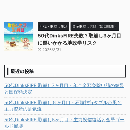
FIRE・取崩し生活
資産取崩し実績（出口戦略）
50代DinksFIRE失敗？取崩し3ヶ月目
に襲いかかる地政学リスク
2026/3/31
最近の投稿
50代DinksFIRE 取崩し7ヶ月目・年金全額免除申請の結果
と国保額決定
50代DinksFIRE 取崩し６ヶ月目・石垣旅行ダブル台風と
主力資産の乱気流
50代DinksFIRE 取崩し5ヶ月目・主力投信復活と金壁ゴー
ルド崩壊