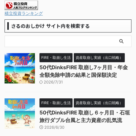
積立投資ランキング
さるのおしかけ サイト内を検索する
FIRE・取崩し生活
資産取崩し実績（出口戦略）
50代DinksFIRE 取崩し7ヶ月目・年金
全額免除申請の結果と国保額決定
2026/7/31
FIRE・取崩し生活
資産取崩し実績（出口戦略）
50代DinksFIRE 取崩し６ヶ月目・石垣
旅行ダブル台風と主力資産の乱気流
2026/6/30