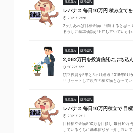
資産運用
投資信託
レバナス 毎日10万円 積み立て
2021/12/28
2ヶ月あれば目標金額に到達すると思ってい
るうちに基準価額が上昇し置いていかれる
資産運用
投資信託
2,062万円を投資信託にぶち込
2022/1/22
積立投資を5年と3ヶ月経過 2016年9
旦リセットして現在の積立額となっている) 投資
資産運用
投資信託
レバナス 毎日10万円積立で 目
2021/12/11
目標積立金額500万を目指し 毎日10万円
しているうちに基準価額が上昇し置いてい