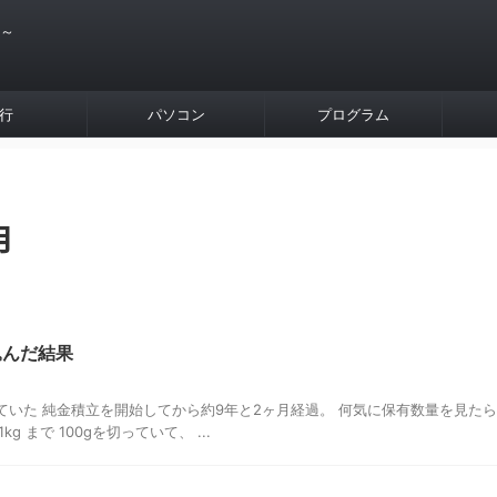
 ～
行
パソコン
プログラム
月
込んだ結果
していた 純金積立を開始してから約9年と2ヶ月経過。 何気に保有数量を見たら
kg まで 100gを切っていて、 ...