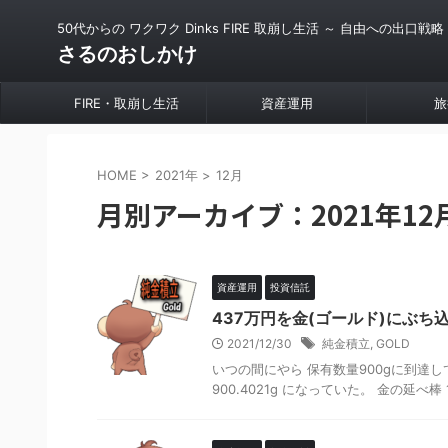
50代からの ワクワク Dinks FIRE 取崩し生活 ～ 自由への出口戦略
さるのおしかけ
FIRE・取崩し生活
資産運用
旅
HOME
>
2021年
>
12月
月別アーカイブ：2021年12
資産運用
投資信託
437万円を金(ゴールド)にぶち
2021/12/30
純金積立
,
GOLD
いつの間にやら 保有数量900gに到達
900.4021g になっていた。 金の延べ棒 1