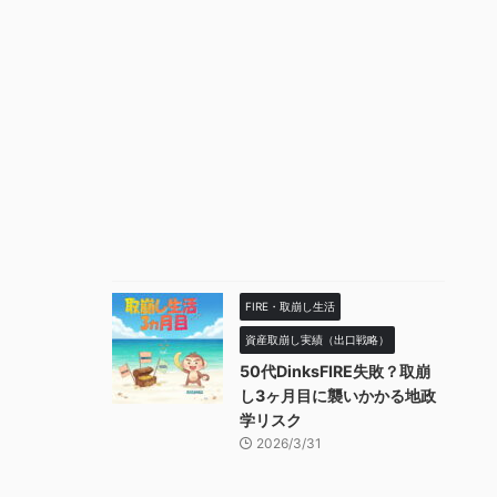
FIRE・取崩し生活
資産取崩し実績（出口戦略）
50代DinksFIRE失敗？取崩
し3ヶ月目に襲いかかる地政
学リスク
2026/3/31