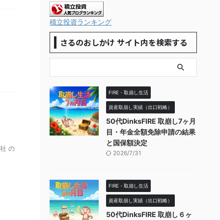
積立投資ランキング
さるのおしかけ サイト内を検索する
FIRE・取崩し生活
資産取崩し実績（出口戦略）
50代DinksFIRE 取崩し7ヶ月
目・年金全額免除申請の結果
と国保額決定
社 の
2026/7/31
FIRE・取崩し生活
資産取崩し実績（出口戦略）
50代DinksFIRE 取崩し６ヶ