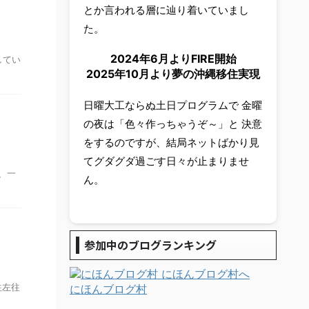
とか言われる層に辿り着いていまし
た。
2024年6月よりFIRE開始
してい
2025年10月より夢の沖縄移住実現
日曜大工ならぬ土日プログラムで 金曜
の夜は「色々作っちゃうぞ～」と 決意
をするのですが、結局ネットばかり見
てグダグダ過ごす日々が止まりませ
、一
ん。
参加中のブログランキング
往左往
にほんブログ村