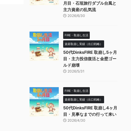
月目・石垣旅行ダブル台風と
主力資産の乱気流
2026/6/30
FIRE・取崩し生活
資産取崩し実績（出口戦略）
50代DinksFIRE 取崩し5ヶ月
目・主力投信復活と金壁ゴー
ルド崩壊
2026/5/31
FIRE・取崩し生活
資産取崩し実績（出口戦略）
50代DinksFIRE 取崩し4ヶ月
目・見事なまでの行って来い
2026/4/30