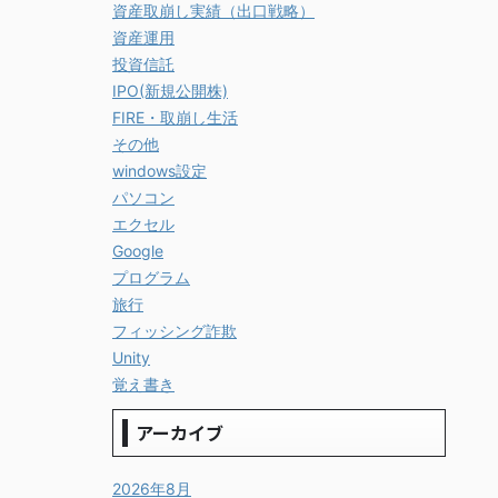
資産取崩し実績（出口戦略）
資産運用
投資信託
IPO(新規公開株)
FIRE・取崩し生活
その他
windows設定
パソコン
エクセル
Google
プログラム
旅行
フィッシング詐欺
Unity
覚え書き
アーカイブ
2026年8月