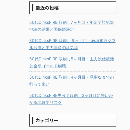
最近の投稿
50代DinksFIRE 取崩し7ヶ月目・年金全額免除
申請の結果と国保額決定
50代DinksFIRE 取崩し６ヶ月目・石垣旅行ダブ
ル台風と主力資産の乱気流
50代DinksFIRE 取崩し5ヶ月目・主力投信復活
と金壁ゴールド崩壊
50代DinksFIRE 取崩し4ヶ月目・見事なまでの
行って来い
50代DinksFIRE失敗？取崩し3ヶ月目に襲いか
かる地政学リスク
カテゴリー