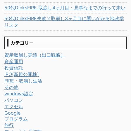
50代DinksFIRE 取崩し4ヶ月目・見事なまでの行って来い
50代DinksFIRE失敗？取崩し3ヶ月目に襲いかかる地政学
リスク
カテゴリー
資産取崩し実績（出口戦略）
資産運用
投資信託
IPO(新規公開株)
FIRE・取崩し生活
その他
windows設定
パソコン
エクセル
Google
プログラム
旅行