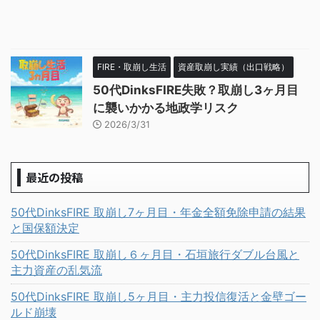
FIRE・取崩し生活
資産取崩し実績（出口戦略）
50代DinksFIRE失敗？取崩し3ヶ月目
に襲いかかる地政学リスク
2026/3/31
最近の投稿
50代DinksFIRE 取崩し7ヶ月目・年金全額免除申請の結果
と国保額決定
50代DinksFIRE 取崩し６ヶ月目・石垣旅行ダブル台風と
主力資産の乱気流
50代DinksFIRE 取崩し5ヶ月目・主力投信復活と金壁ゴー
ルド崩壊