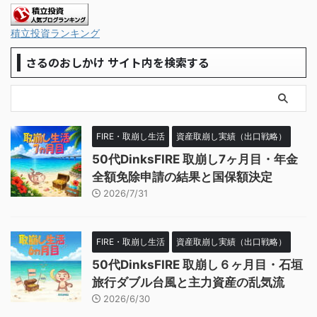
積立投資ランキング
さるのおしかけ サイト内を検索する
FIRE・取崩し生活
資産取崩し実績（出口戦略）
50代DinksFIRE 取崩し7ヶ月目・年金
全額免除申請の結果と国保額決定
2026/7/31
FIRE・取崩し生活
資産取崩し実績（出口戦略）
50代DinksFIRE 取崩し６ヶ月目・石垣
旅行ダブル台風と主力資産の乱気流
2026/6/30