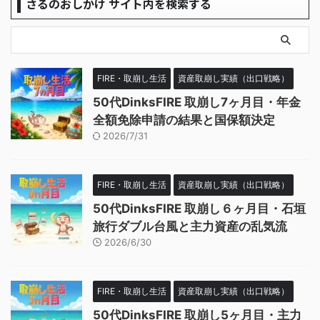
さるのおしかけ サイト内を検索する
FIRE・取崩し生活
資産取崩し実績（出口戦略）
50代DinksFIRE 取崩し7ヶ月目・年金
全額免除申請の結果と国保額決定
2026/7/31
FIRE・取崩し生活
資産取崩し実績（出口戦略）
50代DinksFIRE 取崩し６ヶ月目・石垣
旅行ダブル台風と主力資産の乱気流
2026/6/30
FIRE・取崩し生活
資産取崩し実績（出口戦略）
50代DinksFIRE 取崩し5ヶ月目・主力