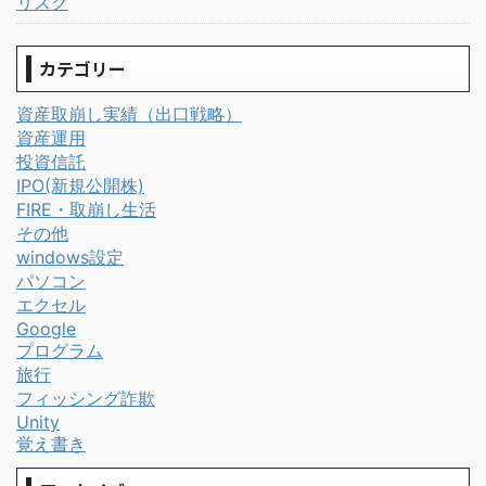
リスク
カテゴリー
資産取崩し実績（出口戦略）
資産運用
投資信託
IPO(新規公開株)
FIRE・取崩し生活
その他
windows設定
パソコン
エクセル
Google
プログラム
旅行
フィッシング詐欺
Unity
覚え書き