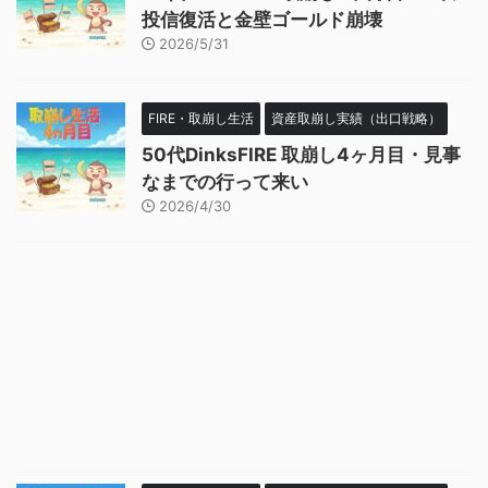
投信復活と金壁ゴールド崩壊
2026/5/31
FIRE・取崩し生活
資産取崩し実績（出口戦略）
50代DinksFIRE 取崩し4ヶ月目・見事
なまでの行って来い
2026/4/30