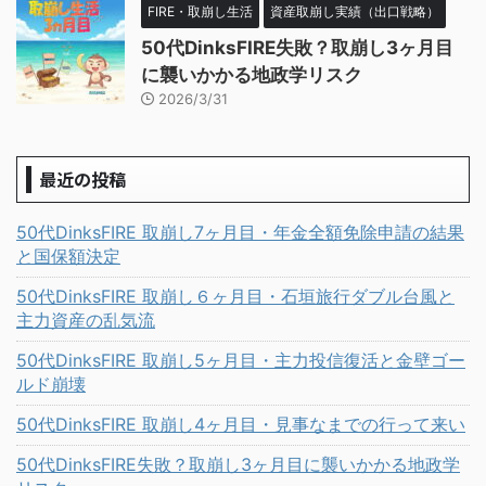
FIRE・取崩し生活
資産取崩し実績（出口戦略）
50代DinksFIRE失敗？取崩し3ヶ月目
に襲いかかる地政学リスク
2026/3/31
最近の投稿
50代DinksFIRE 取崩し7ヶ月目・年金全額免除申請の結果
と国保額決定
50代DinksFIRE 取崩し６ヶ月目・石垣旅行ダブル台風と
主力資産の乱気流
50代DinksFIRE 取崩し5ヶ月目・主力投信復活と金壁ゴー
ルド崩壊
50代DinksFIRE 取崩し4ヶ月目・見事なまでの行って来い
50代DinksFIRE失敗？取崩し3ヶ月目に襲いかかる地政学