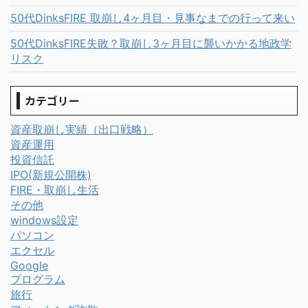
50代DinksFIRE 取崩し4ヶ月目・見事なまでの行って来い
50代DinksFIRE失敗？取崩し3ヶ月目に襲いかかる地政学
リスク
カテゴリー
資産取崩し実績（出口戦略）
資産運用
投資信託
IPO(新規公開株)
FIRE・取崩し生活
その他
windows設定
パソコン
エクセル
Google
プログラム
旅行