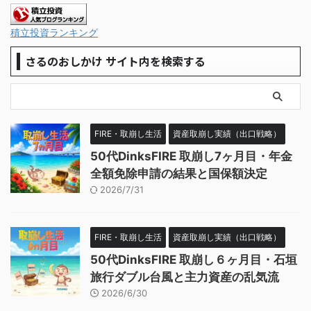
積立投資ランキング
さるのおしかけ サイト内を検索する
FIRE・取崩し生活
資産取崩し実績（出口戦略）
50代DinksFIRE 取崩し7ヶ月目・年金
全額免除申請の結果と国保額決定
2026/7/31
FIRE・取崩し生活
資産取崩し実績（出口戦略）
50代DinksFIRE 取崩し６ヶ月目・石垣
旅行ダブル台風と主力資産の乱気流
2026/6/30