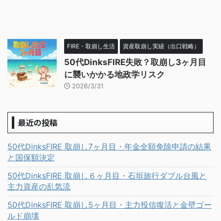
FIRE・取崩し生活
資産取崩し実績（出口戦略）
50代DinksFIRE失敗？取崩し3ヶ月目
に襲いかかる地政学リスク
2026/3/31
最近の投稿
50代DinksFIRE 取崩し7ヶ月目・年金全額免除申請の結果
と国保額決定
50代DinksFIRE 取崩し６ヶ月目・石垣旅行ダブル台風と
主力資産の乱気流
50代DinksFIRE 取崩し5ヶ月目・主力投信復活と金壁ゴー
ルド崩壊