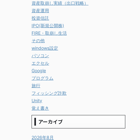
資産取崩し実績（出口戦略）
資産運用
投資信託
IPO(新規公開株)
FIRE・取崩し生活
その他
windows設定
パソコン
エクセル
Google
プログラム
旅行
フィッシング詐欺
Unity
覚え書き
アーカイブ
2026年8月