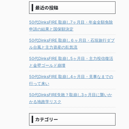
最近の投稿
50代DinksFIRE 取崩し7ヶ月目・年金全額免除
申請の結果と国保額決定
50代DinksFIRE 取崩し６ヶ月目・石垣旅行ダブ
ル台風と主力資産の乱気流
50代DinksFIRE 取崩し5ヶ月目・主力投信復活
と金壁ゴールド崩壊
50代DinksFIRE 取崩し4ヶ月目・見事なまでの
行って来い
50代DinksFIRE失敗？取崩し3ヶ月目に襲いか
かる地政学リスク
カテゴリー