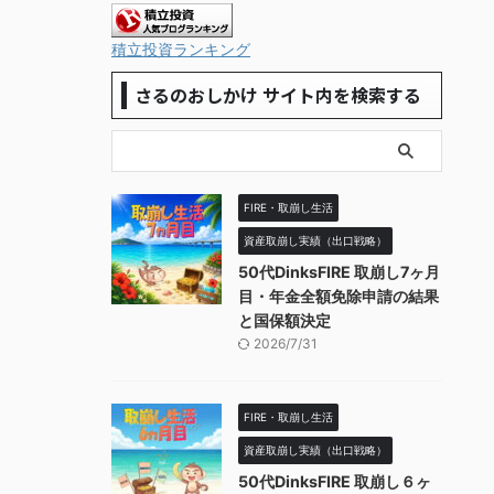
積立投資ランキング
さるのおしかけ サイト内を検索する
FIRE・取崩し生活
資産取崩し実績（出口戦略）
50代DinksFIRE 取崩し7ヶ月
目・年金全額免除申請の結果
と国保額決定
2026/7/31
FIRE・取崩し生活
資産取崩し実績（出口戦略）
50代DinksFIRE 取崩し６ヶ