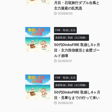
月目・石垣旅行ダブル台風と
主力資産の乱気流
2026/6/30
FIRE・取崩し生活
資産取崩し実績（出口戦略）
50代DinksFIRE 取崩し5ヶ月
目・主力投信復活と金壁ゴー
ルド崩壊
2026/5/31
FIRE・取崩し生活
資産取崩し実績（出口戦略）
50代DinksFIRE 取崩し4ヶ月
目・見事なまでの行って来い
2026/4/30