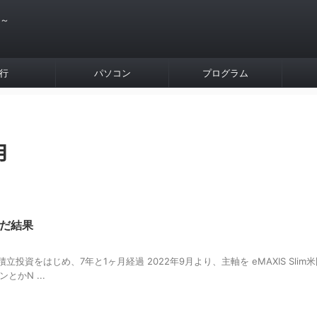
 ～
行
パソコン
プログラム
月
んだ結果
積立投資をはじめ、7年と1ヶ月経過 2022年9月より、主軸を eMAXIS Slim
とかN ...