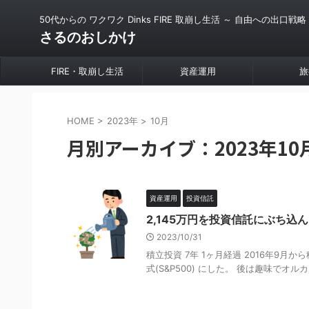
50代からの ワクワク Dinks FIRE 取崩し生活 ～ 自由への出口戦略
さるのおしかけ
FIRE・取崩し生活
資産運用
旅
HOME
>
2023年
>
10月
月別アーカイブ：2023年10
資産運用
投資信託
2,145万円を投資信託にぶち込
2023/10/31
積立投資 7年 1ヶ月経過 2016年9月から
式(S&P500) にした。 後は趣味でオルカン