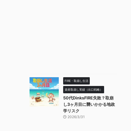
FIRE・取崩し生活
資産取崩し実績（出口戦略）
50代DinksFIRE失敗？取崩
し3ヶ月目に襲いかかる地政
学リスク
2026/3/31