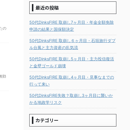
最近の投稿
50代DinksFIRE 取崩し7ヶ月目・年金全額免除
たの
申請の結果と国保額決定
50代DinksFIRE 取崩し６ヶ月目・石垣旅行ダブ
ル台風と主力資産の乱気流
50代DinksFIRE 取崩し5ヶ月目・主力投信復活
と金壁ゴールド崩壊
無効
50代DinksFIRE 取崩し4ヶ月目・見事なまでの
行って来い
50代DinksFIRE失敗？取崩し3ヶ月目に襲いか
かる地政学リスク
カテゴリー