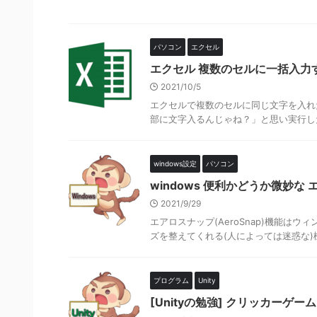
パソコン
エクセル
エクセル 複数のセルに一括入力
2021/10/5
エクセルで複数のセルに同じ文字を入れ
部に文字入るんじゃね？」と思い実行した
windows設定
パソコン
windows 便利かどうか微妙な
2021/9/29
エアロスナップ(AeroSnap)機能
ズを整えてくれる(人によっては迷惑な)機
プログラム
Unity
[Unityの勉強] クリッカーゲ