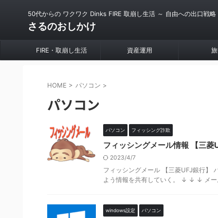
50代からの ワクワク Dinks FIRE 取崩し生活 ～ 自由への出口戦略
さるのおしかけ
FIRE・取崩し生活
資産運用
旅
HOME
>
パソコン
>
パソコン
パソコン
フィッシング詐欺
フィッシングメール情報 【三菱U
2023/4/7
フィッシングメール 【三菱UFJ銀行】
よう情報を共有していく。 ↓ ↓ ↓ メール
windows設定
パソコン