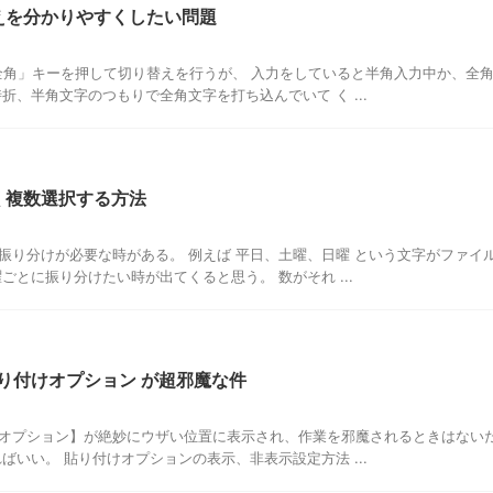
り替えを分かりやすくしたい問題
全角」キーを押して切り替えを行うが、 入力をしていると半角入力中か、全
折、半角文字のつもりで全角文字を打ち込んでいて く ...
よく複数選択する方法
振り分けが必要な時がある。 例えば 平日、土曜、日曜 という文字がファイ
ごとに振り分けたい時が出てくると思う。 数がそれ ...
貼り付けオプション が超邪魔な件
オプション】が絶妙にウザい位置に表示され、作業を邪魔されるときはない
ばいい。 貼り付けオプションの表示、非表示設定方法 ...