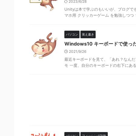
2023/6/28
Unityは本で学ぶのもいいが、ブログでも
マホ用 クリッカーゲーム を勉強しつつ 
パソコン
覚え書き
Windows10 キーボードで
2021/9/26
最近キーボードを見て、「あれ？なんだ
モ 一度、自分のキーボードの右下にあるAl
パソコン
フィッシング詐欺