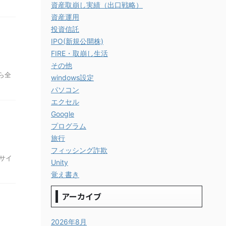
資産取崩し実績（出口戦略）
資産運用
投資信託
IPO(新規公開株)
FIRE・取崩し生活
その他
ら全
windows設定
パソコン
エクセル
Google
プログラム
旅行
フィッシング詐欺
サイ
Unity
覚え書き
アーカイブ
2026年8月