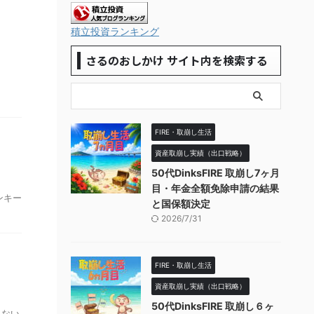
積立投資ランキング
さるのおしかけ サイト内を検索する
FIRE・取崩し生活
資産取崩し実績（出口戦略）
50代DinksFIRE 取崩し7ヶ月
目・年金全額免除申請の結果
ンキー
と国保額決定
2026/7/31
FIRE・取崩し生活
資産取崩し実績（出口戦略）
50代DinksFIRE 取崩し６ヶ
出ない