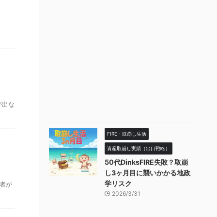
が出な
FIRE・取崩し生活
資産取崩し実績（出口戦略）
50代DinksFIRE失敗？取崩
し3ヶ月目に襲いかかる地政
学リスク
害者が
2026/3/31