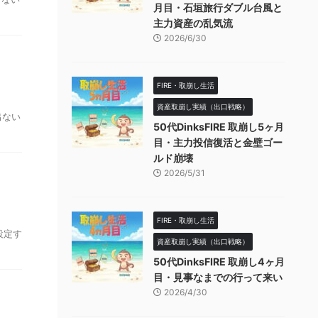
月目・石垣旅行ダブル台風と
主力資産の乱気流
2026/6/30
FIRE・取崩し生活
資産取崩し実績（出口戦略）
出ない
50代DinksFIRE 取崩し5ヶ月
目・主力投信復活と金壁ゴー
ルド崩壊
2026/5/31
FIRE・取崩し生活
設定す
資産取崩し実績（出口戦略）
50代DinksFIRE 取崩し4ヶ月
目・見事なまでの行って来い
2026/4/30