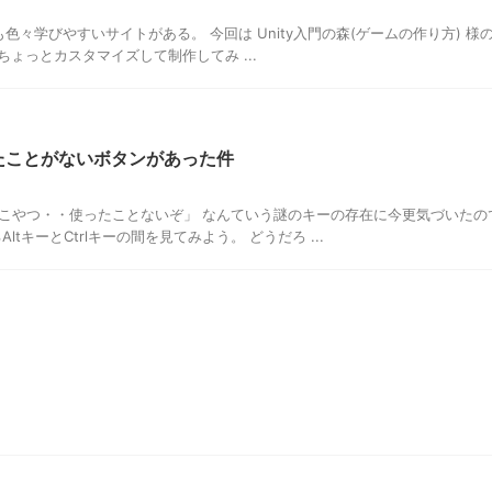
色々学びやすいサイトがある。 今回は Unity入門の森(ゲームの作り方) 様の
ちょっとカスタマイズして制作してみ ...
使ったことがないボタンがあった件
こやつ・・使ったことないぞ」 なんていう謎のキーの存在に今更気づいたの
tキーとCtrlキーの間を見てみよう。 どうだろ ...