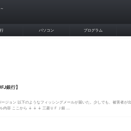
 ～
行
パソコン
プログラム
FJ銀行】
 バージョン 以下のようなフィッシングメールが届いた。少しでも、被害者が
内容 ここから ↓ ↓ ↓ 三菱ＵＦＪ銀 ...