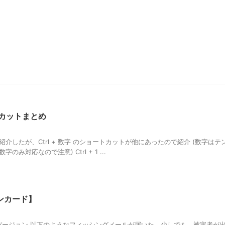
ートカットまとめ
したが、Ctrl + 数字 のショートカットが他にあったので紹介 (数字はテ
対応なので注意) Ctrl + 1 ...
ンカード】
D】 バージョン 以下のようなフィッシングメールが届いた。少しでも、被害者が