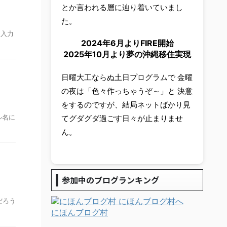
とか言われる層に辿り着いていまし
た。
角入力
2024年6月よりFIRE開始
2025年10月より夢の沖縄移住実現
日曜大工ならぬ土日プログラムで 金曜
の夜は「色々作っちゃうぞ～」と 決意
をするのですが、結局ネットばかり見
ル名に
てグダグダ過ごす日々が止まりませ
ん。
参加中のブログランキング
だろう
にほんブログ村