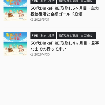
FIRE・取崩し生活
資産取崩し実績（出口戦略）
50代DinksFIRE 取崩し5ヶ月目・主力
投信復活と金壁ゴールド崩壊
2026/5/31
FIRE・取崩し生活
資産取崩し実績（出口戦略）
50代DinksFIRE 取崩し4ヶ月目・見事
なまでの行って来い
2026/4/30