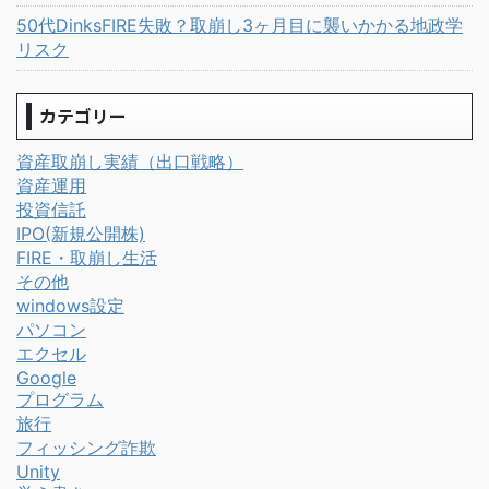
50代DinksFIRE失敗？取崩し3ヶ月目に襲いかかる地政学
リスク
カテゴリー
資産取崩し実績（出口戦略）
資産運用
投資信託
IPO(新規公開株)
FIRE・取崩し生活
その他
windows設定
パソコン
エクセル
Google
プログラム
旅行
フィッシング詐欺
Unity