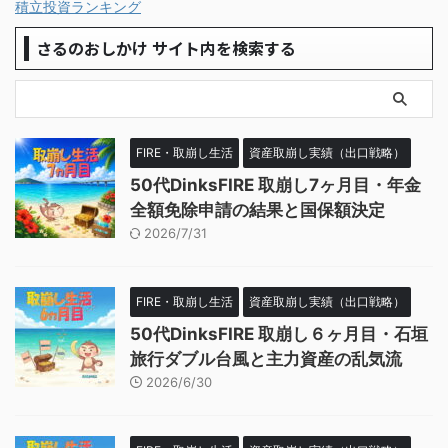
積立投資ランキング
さるのおしかけ サイト内を検索する
FIRE・取崩し生活
資産取崩し実績（出口戦略）
50代DinksFIRE 取崩し7ヶ月目・年金
全額免除申請の結果と国保額決定
2026/7/31
FIRE・取崩し生活
資産取崩し実績（出口戦略）
50代DinksFIRE 取崩し６ヶ月目・石垣
旅行ダブル台風と主力資産の乱気流
2026/6/30