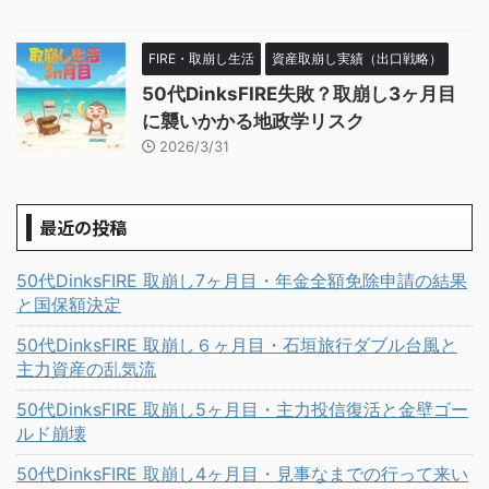
FIRE・取崩し生活
資産取崩し実績（出口戦略）
50代DinksFIRE失敗？取崩し3ヶ月目
に襲いかかる地政学リスク
2026/3/31
最近の投稿
50代DinksFIRE 取崩し7ヶ月目・年金全額免除申請の結果
と国保額決定
50代DinksFIRE 取崩し６ヶ月目・石垣旅行ダブル台風と
主力資産の乱気流
50代DinksFIRE 取崩し5ヶ月目・主力投信復活と金壁ゴー
ルド崩壊
50代DinksFIRE 取崩し4ヶ月目・見事なまでの行って来い