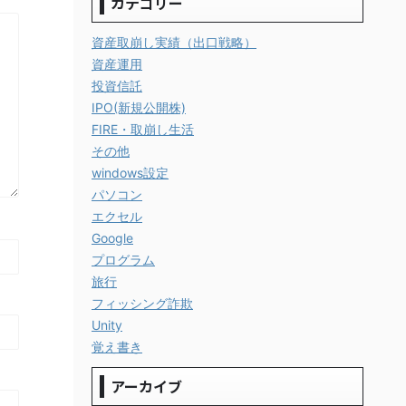
カテゴリー
資産取崩し実績（出口戦略）
資産運用
投資信託
IPO(新規公開株)
FIRE・取崩し生活
その他
windows設定
パソコン
エクセル
Google
プログラム
旅行
フィッシング詐欺
Unity
覚え書き
アーカイブ