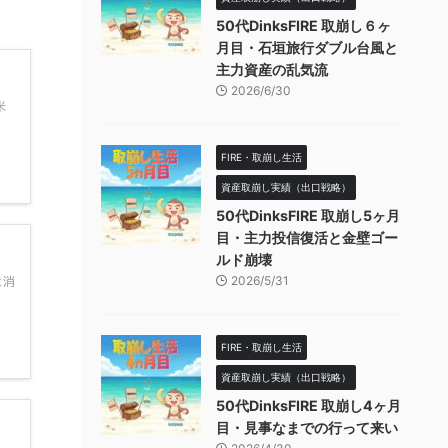
50代DinksFIRE 取崩し６ヶ
月目・石垣旅行ダブル台風と
主力資産の乱気流
2026/6/30
米
FIRE・取崩し生活
資産取崩し実績（出口戦略）
50代DinksFIRE 取崩し5ヶ月
目・主力投信復活と金壁ゴー
ルド崩壊
2026/5/31
と消
FIRE・取崩し生活
資産取崩し実績（出口戦略）
50代DinksFIRE 取崩し4ヶ月
目・見事なまでの行って来い