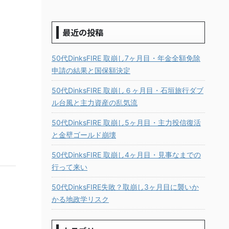
最近の投稿
50代DinksFIRE 取崩し7ヶ月目・年金全額免除
申請の結果と国保額決定
50代DinksFIRE 取崩し６ヶ月目・石垣旅行ダブ
ル台風と主力資産の乱気流
50代DinksFIRE 取崩し5ヶ月目・主力投信復活
と金壁ゴールド崩壊
50代DinksFIRE 取崩し4ヶ月目・見事なまでの
行って来い
50代DinksFIRE失敗？取崩し3ヶ月目に襲いか
かる地政学リスク