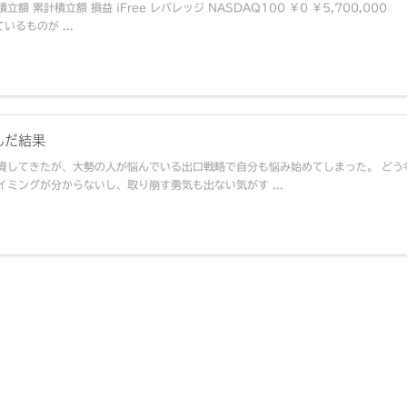
立額 累計積立額 損益 iFree レバレッジ NASDAQ100 ￥0 ￥5,700,000
いるものが ...
んだ結果
資してきたが、大勢の人が悩んでいる出口戦略で自分も悩み始めてしまった。 どう
ミングが分からないし、取り崩す勇気も出ない気がす ...