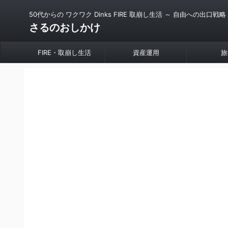
50代からの ワクワク Dinks FIRE 取崩し生活 ～ 自由への出口戦略
さるのおしかけ
FIRE・取崩し生活
資産運用
旅