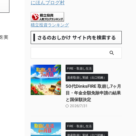
にほんブログ村
積立投資ランキング
さるのおしかけ サイト内を検索する
を実
FIRE・取崩し生活
資産取崩し実績（出口戦略）
50代DinksFIRE 取崩し7ヶ月
目・年金全額免除申請の結果
と国保額決定
2026/7/31
FIRE・取崩し生活
資産取崩し実績（出口戦略）