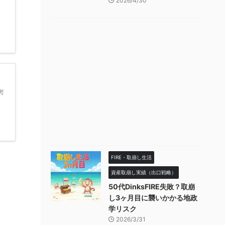
2026/4/30
考
FIRE・取崩し生活
資産取崩し実績（出口戦略）
50代DinksFIRE失敗？取崩
し3ヶ月目に襲いかかる地政
学リスク
2026/3/31