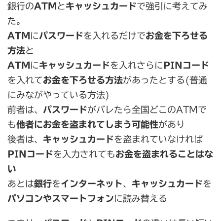
銀行の
ATM
と
キャッシュカード
で強引に考えてみ
た。
ATM
に
パスワード
を入れるだけで
お金を下ろせる
方法
と
ATM
に
キャッシュカード
を入れさらに
PINコード
を入れて
お金を下ろせる方法
があったとする(普通
にみながやっている方法)
前者は、
パスワード
がバレたら全国どこのATMで
も
他者にお金を盗まれてしまう可能性
があり
後者は、
キャッシュカード
を盗まれていなければ
PINコード
を入力されても
お金を盗まれることはな
い
あとは
銀行
を
インターネット
、
キャッシュカード
を
パソコンやスマートフォン
に読み替える