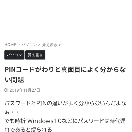
HOME
>
パソコン
>
覚え書き
>
パソコン
覚え書き
PINコードがわりと真面目によく分からな
い問題
2019年11月27日
パスワードとPINの違いがよく分からないんだよな
ぁ・・
でも時折 Windows10などにパスワードは時代遅
れであると煽られる