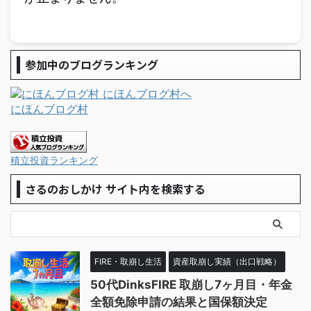
参加中のブログランキング
にほんブログ村
積立投資ランキング
さるのおしかけ サイト内を検索する
FIRE・取崩し生活
資産取崩し実績（出口戦略）
50代DinksFIRE 取崩し7ヶ月目・年金
全額免除申請の結果と国保額決定