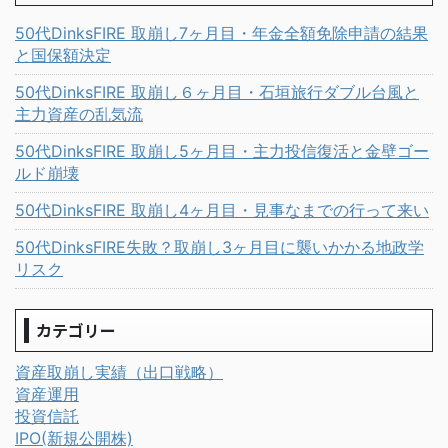
50代DinksFIRE 取崩し7ヶ月目・年金全額免除申請の結果
と国保額決定
50代DinksFIRE 取崩し６ヶ月目・石垣旅行ダブル台風と
主力資産の乱気流
50代DinksFIRE 取崩し5ヶ月目・主力投信復活と金壁ゴー
ルド崩壊
50代DinksFIRE 取崩し4ヶ月目・見事なまでの行って来い
50代DinksFIRE失敗？取崩し3ヶ月目に襲いかかる地政学
リスク
カテゴリー
資産取崩し実績（出口戦略）
資産運用
投資信託
IPO(新規公開株)