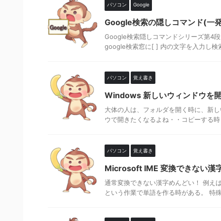
パソコン
Google
Google検索の隠しコマンド(一
Google検索隠しコマンドシリーズ第4段 
google検索窓に[ ] 内の文字を入力し検索する 
パソコン
覚え書き
Windows 新しいウィンドウ
大体の人は、フォルダを開く時に、新し
ウで開きたくなるよね・・コピーする時と
パソコン
覚え書き
Microsoft IME 変換できな
通常変換できない漢字めんどい！ 例えば、
という作業で単語を作る時がある。 特殊な