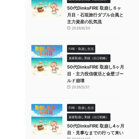
50代DinksFIRE 取崩し６ヶ
月目・石垣旅行ダブル台風と
主力資産の乱気流
2026/6/30
FIRE・取崩し生活
資産取崩し実績（出口戦略）
50代DinksFIRE 取崩し5ヶ月
目・主力投信復活と金壁ゴー
ルド崩壊
2026/5/31
FIRE・取崩し生活
資産取崩し実績（出口戦略）
50代DinksFIRE 取崩し4ヶ月
目・見事なまでの行って来い