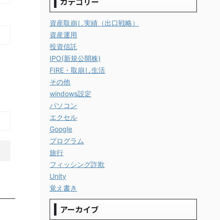
カテゴリー
資産取崩し実績（出口戦略）
資産運用
投資信託
IPO(新規公開株)
FIRE・取崩し生活
その他
windows設定
パソコン
エクセル
Google
プログラム
旅行
フィッシング詐欺
Unity
覚え書き
アーカイブ