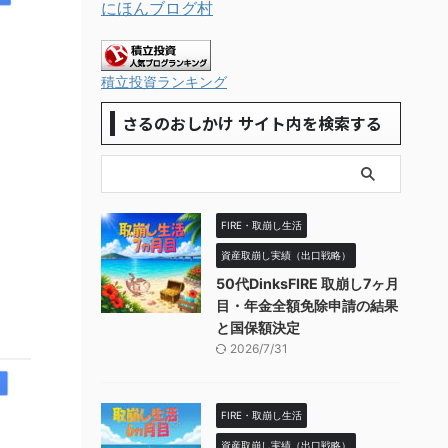
にほんブログ村
積立投資ランキング
さるのおしかけ サイト内を検索する
FIRE・取崩し生活
資産取崩し実績（出口戦略）
50代DinksFIRE 取崩し7ヶ月
目・年金全額免除申請の結果
と国保額決定
2026/7/31
FIRE・取崩し生活
資産取崩し実績（出口戦略）