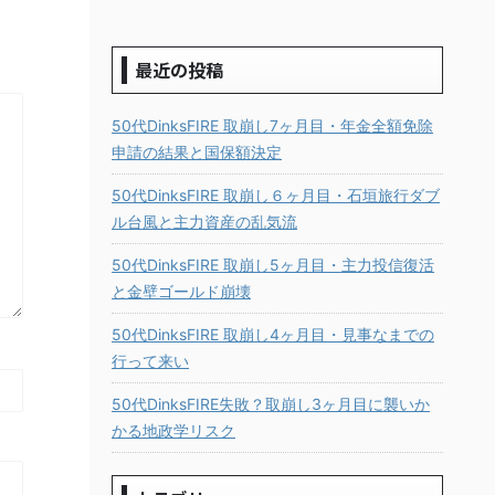
最近の投稿
50代DinksFIRE 取崩し7ヶ月目・年金全額免除
申請の結果と国保額決定
50代DinksFIRE 取崩し６ヶ月目・石垣旅行ダブ
ル台風と主力資産の乱気流
50代DinksFIRE 取崩し5ヶ月目・主力投信復活
と金壁ゴールド崩壊
50代DinksFIRE 取崩し4ヶ月目・見事なまでの
行って来い
50代DinksFIRE失敗？取崩し3ヶ月目に襲いか
かる地政学リスク