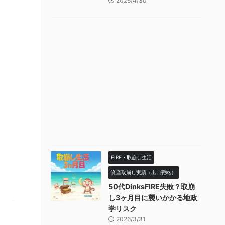
2026/4/30
FIRE・取崩し生活
資産取崩し実績（出口戦略）
50代DinksFIRE失敗？取崩
し3ヶ月目に襲いかかる地政
学リスク
2026/3/31