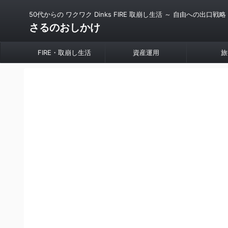
50代からの ワクワク Dinks FIRE 取崩し生活 ～ 自由への出口戦略
さるのおしかけ
FIRE・取崩し生活
資産運用
旅