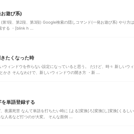
発お遊び系)
(第1段、第2段、第3段) Google検索の隠しコマンド(一発お遊び系) やり方
・[blink h ...
を開きたくなった時
いウィンドウを作らない設定になっていると思う。 だけど、時々 新しいウ
かさ そんなわけで、新しいウィンドウの開き方 ・新 ...
い漢字を単語登録する
夜露死苦 なんて単語を打ちたい時に [よる]変換[ろ]変換[し]変換[くるしい
人名など打つのが大変。 そんな面倒 ...