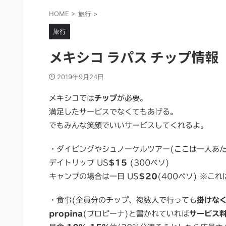
HOME
>
旅行
>
旅行
メキシコ ラパス チップ情報
2019年9月24日
メキシコでは
チップ
が必要。
満足したサービスでなくてもあげる。
でもみんな笑顔でいいサービスしてくれるよ。
・ダイビングやシュノーケルツアー(ここは一人あ
デイトリップ US
$15
(300ペソ)
キャンプの場合は一日 US
$20
(400ペソ) ※こ
・食事(全員分のチップ、複数人で行っても
掛けな
propina
(プロピーナ)と書かれていれば
サービス