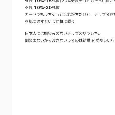
昼食
10%-15%
位(20%分渡そうとしたら店員さ
夕食
10%-20%
位
カードで払っちゃうと忘れがちだけど、チップ分を
を机に渡すというか机に置く
日本人には馴染みのないチップの話でした。
馴染まないから渡さないってのは結構 恥ずかしい