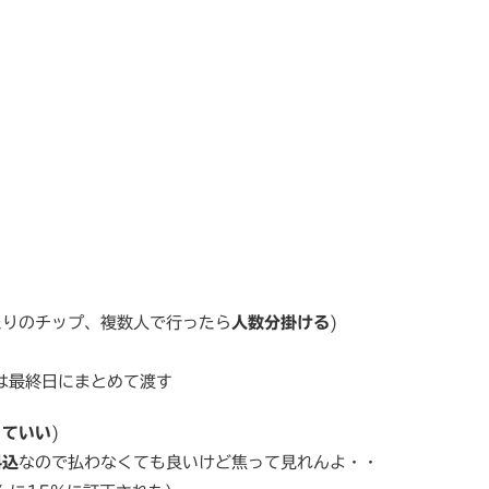
たりのチップ、複数人で行ったら
人数分掛ける
)
れは最終日にまとめて渡す
くていい
)
料込
なので払わなくても良いけど焦って見れんよ・・