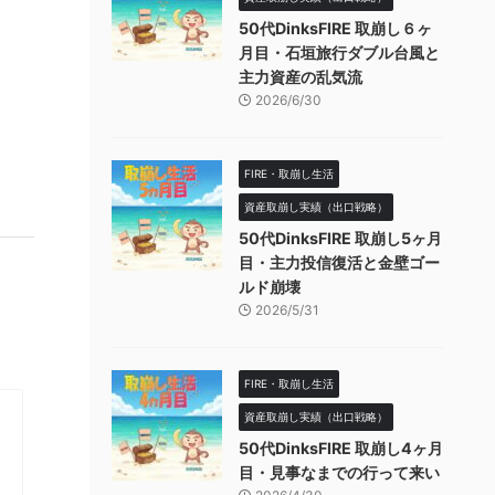
50代DinksFIRE 取崩し６ヶ
月目・石垣旅行ダブル台風と
主力資産の乱気流
2026/6/30
FIRE・取崩し生活
資産取崩し実績（出口戦略）
50代DinksFIRE 取崩し5ヶ月
目・主力投信復活と金壁ゴー
ルド崩壊
2026/5/31
FIRE・取崩し生活
資産取崩し実績（出口戦略）
50代DinksFIRE 取崩し4ヶ月
目・見事なまでの行って来い