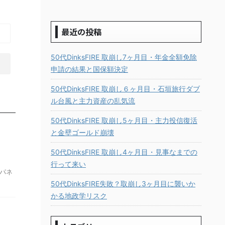
最近の投稿
50代DinksFIRE 取崩し7ヶ月目・年金全額免除
申請の結果と国保額決定
50代DinksFIRE 取崩し６ヶ月目・石垣旅行ダブ
ル台風と主力資産の乱気流
50代DinksFIRE 取崩し5ヶ月目・主力投信復活
と金壁ゴールド崩壊
50代DinksFIRE 取崩し4ヶ月目・見事なまでの
行って来い
パネ
50代DinksFIRE失敗？取崩し3ヶ月目に襲いか
かる地政学リスク