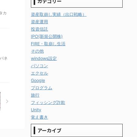
カテゴリー
タカ
資産取崩し実績（出口戦略）
資産運用
投資信託
IPO(新規公開株)
FIRE・取崩し生活
その他
パネ
windows設定
パソコン
エクセル
Google
プログラム
旅行
フィッシング詐欺
Unity
覚え書き
アーカイブ