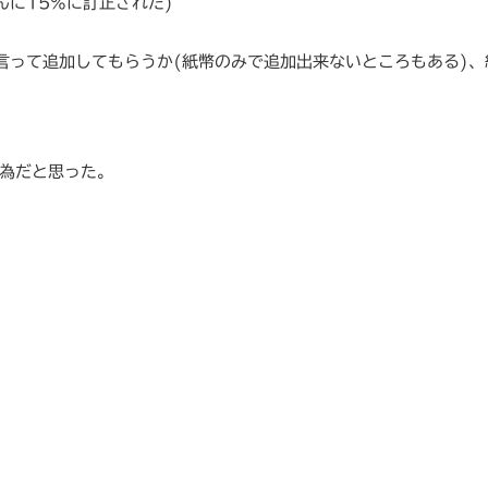
んに15%に訂正された)
言って追加してもらうか(紙幣のみで追加出来ないところもある)、
行為だと思った。