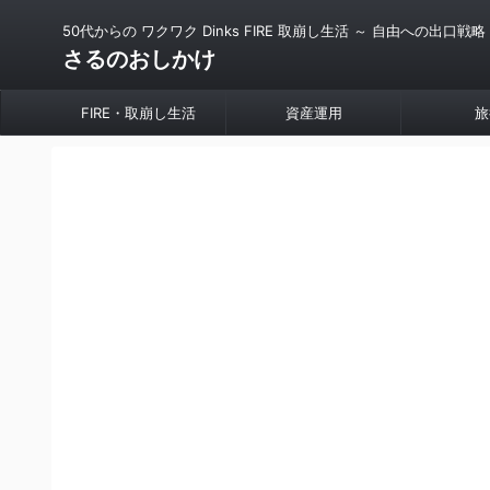
50代からの ワクワク Dinks FIRE 取崩し生活 ～ 自由への出口戦略
さるのおしかけ
FIRE・取崩し生活
資産運用
旅