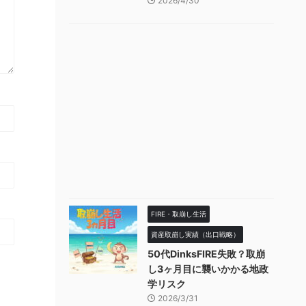
2026/4/30
FIRE・取崩し生活
資産取崩し実績（出口戦略）
50代DinksFIRE失敗？取崩
し3ヶ月目に襲いかかる地政
学リスク
2026/3/31