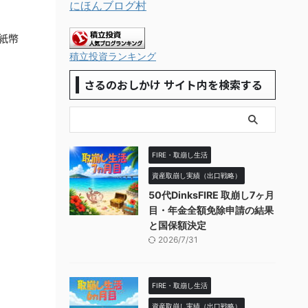
にほんブログ村
紙幣
積立投資ランキング
さるのおしかけ サイト内を検索する
FIRE・取崩し生活
資産取崩し実績（出口戦略）
50代DinksFIRE 取崩し7ヶ月
目・年金全額免除申請の結果
と国保額決定
2026/7/31
FIRE・取崩し生活
資産取崩し実績（出口戦略）