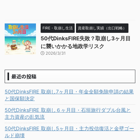
FIRE・取崩し生活
資産取崩し実績（出口戦略）
50代DinksFIRE失敗？取崩し3ヶ月目
に襲いかかる地政学リスク
2026/3/31
最近の投稿
50代DinksFIRE 取崩し7ヶ月目・年金全額免除申請の結果
と国保額決定
50代DinksFIRE 取崩し６ヶ月目・石垣旅行ダブル台風と
主力資産の乱気流
50代DinksFIRE 取崩し5ヶ月目・主力投信復活と金壁ゴー
ルド崩壊