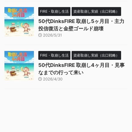
FIRE・取崩し生活
資産取崩し実績（出口戦略）
50代DinksFIRE 取崩し5ヶ月目・主力
投信復活と金壁ゴールド崩壊
2026/5/31
FIRE・取崩し生活
資産取崩し実績（出口戦略）
50代DinksFIRE 取崩し4ヶ月目・見事
なまでの行って来い
2026/4/30