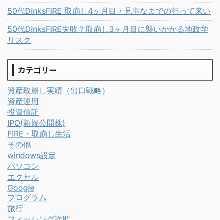
50代DinksFIRE 取崩し4ヶ月目・見事なまでの行って来い
50代DinksFIRE失敗？取崩し3ヶ月目に襲いかかる地政学
リスク
カテゴリー
資産取崩し実績（出口戦略）
資産運用
投資信託
IPO(新規公開株)
FIRE・取崩し生活
その他
windows設定
パソコン
エクセル
Google
プログラム
旅行
フィッシング詐欺