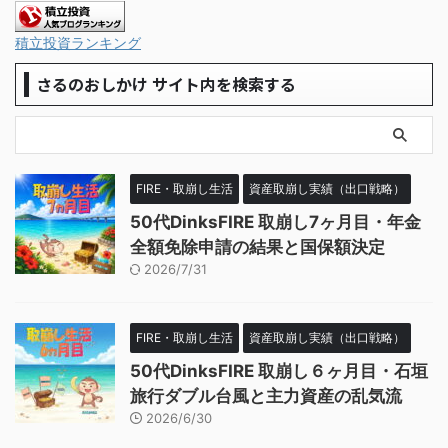
積立投資ランキング
さるのおしかけ サイト内を検索する
FIRE・取崩し生活
資産取崩し実績（出口戦略）
50代DinksFIRE 取崩し7ヶ月目・年金
全額免除申請の結果と国保額決定
2026/7/31
FIRE・取崩し生活
資産取崩し実績（出口戦略）
50代DinksFIRE 取崩し６ヶ月目・石垣
旅行ダブル台風と主力資産の乱気流
2026/6/30