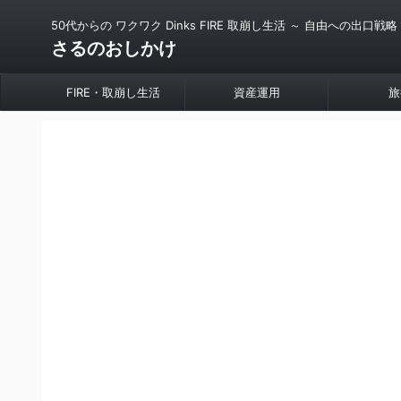
50代からの ワクワク Dinks FIRE 取崩し生活 ～ 自由への出口戦略
さるのおしかけ
FIRE・取崩し生活
資産運用
旅