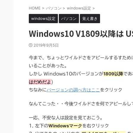
HOME
>
パソコン
>
windows設定
>
windows設定
パソコン
覚え書き
Windows10 V1809以
2019年9月5日
今まで、ちょっとワイルドさをアピールするすため
いることがあった。
1809以降
しかし Windows10のバージョンが
であ
はだめだよ
)
バージョンの調べ方はここ
ちなみに
をクリック
なんてこった・・今後ワイルドさを何でアピールし
一応、不安な人は設定を見ておこう。
Windowsマーク
1. 左下の
を右クリック