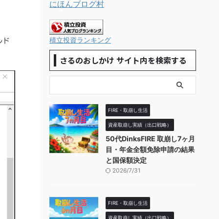
にほんブログ村
積立投資ランキング
ルド
さるのおしかけ サイト内を検索する
FIRE・取崩し生活
資産取崩し実績（出口戦略）
50代DinksFIRE 取崩し7ヶ月
目・年金全額免除申請の結果
と国保額決定
2026/7/31
FIRE・取崩し生活
資産取崩し実績（出口戦略）