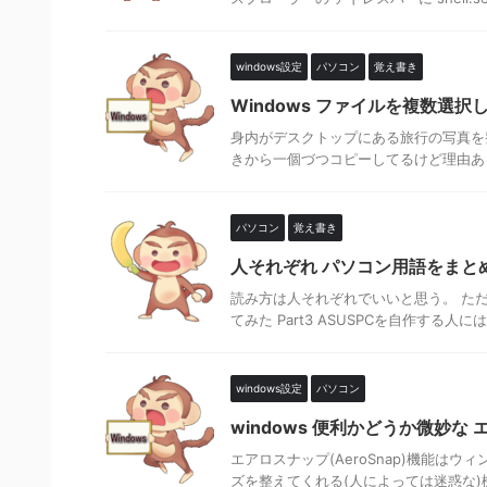
windows設定
パソコン
覚え書き
Windows ファイルを複数選
身内がデスクトップにある旅行の写真を整
きから一個づつコピーしてるけど理由ある
パソコン
覚え書き
人それぞれ パソコン用語をまとめてみた3
読み方は人それぞれでいいと思う。 た
てみた Part3 ASUSPCを自作する人には
windows設定
パソコン
windows 便利かどうか微妙な
エアロスナップ(AeroSnap)機能
ズを整えてくれる(人によっては迷惑な)機