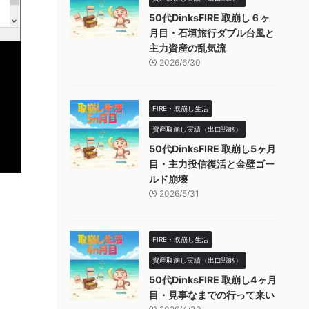
50代DinksFIRE 取崩し６ヶ
月目・石垣旅行ダブル台風と
主力資産の乱気流
2026/6/30
FIRE・取崩し生活
資産取崩し実績（出口戦略）
50代DinksFIRE 取崩し5ヶ月
目・主力投信復活と金壁ゴー
ルド崩壊
2026/5/31
FIRE・取崩し生活
資産取崩し実績（出口戦略）
50代DinksFIRE 取崩し4ヶ月
目・見事なまでの行って来い