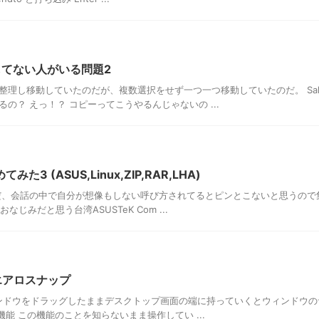
択してない人がいる問題2
理し移動していたのだが、複数選択をせず一つ一つ移動していたのだ。 Sal
の？ えっ！？ コピーってこうやるんじゃないの ...
 (ASUS,Linux,ZIP,RAR,LHA)
だ、会話の中で自分が想像もしない呼び方されてるとピンとこないと思うので
おなじみだと思う台湾ASUSTeK Com ...
 エアロスナップ
はウィンドウをドラッグしたままデスクトップ画面の端に持っていくとウィンドウの
能 この機能のことを知らないまま操作してい ...