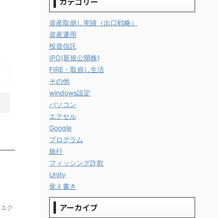
カテゴリー
資産取崩し実績（出口戦略）
資産運用
投資信託
IPO(新規公開株)
FIRE・取崩し生活
その他
windows設定
パソコン
エクセル
Google
プログラム
旅行
フィッシング詐欺
Unity
覚え書き
アーカイブ
 エク