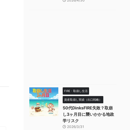
2026/4/30
FIRE・取崩し生活
資産取崩し実績（出口戦略）
50代DinksFIRE失敗？取崩
し3ヶ月目に襲いかかる地政
学リスク
2026/3/31