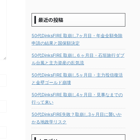
最近の投稿
50代DinksFIRE 取崩し7ヶ月目・年金全額免除
申請の結果と国保額決定
50代DinksFIRE 取崩し６ヶ月目・石垣旅行ダブ
ル台風と主力資産の乱気流
50代DinksFIRE 取崩し5ヶ月目・主力投信復活
と金壁ゴールド崩壊
50代DinksFIRE 取崩し4ヶ月目・見事なまでの
行って来い
50代DinksFIRE失敗？取崩し3ヶ月目に襲いか
かる地政学リスク