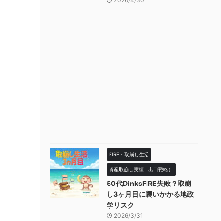
2026/4/30
FIRE・取崩し生活
資産取崩し実績（出口戦略）
50代DinksFIRE失敗？取崩
し3ヶ月目に襲いかかる地政
学リスク
2026/3/31