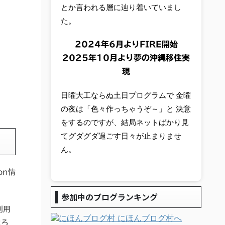
とか言われる層に辿り着いていまし
た。
2024年6月よりFIRE開始
2025年10月より夢の沖縄移住実
現
日曜大工ならぬ土日プログラムで 金曜
の夜は「色々作っちゃうぞ～」と 決意
をするのですが、結局ネットばかり見
てグダグダ過ごす日々が止まりませ
ん。
on情
参加中のブログランキング
利用
よろ