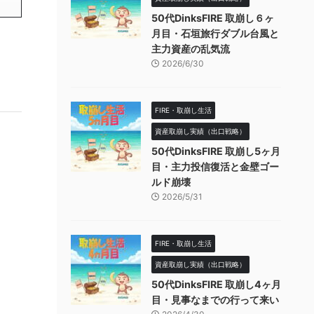
50代DinksFIRE 取崩し６ヶ
月目・石垣旅行ダブル台風と
主力資産の乱気流
2026/6/30
FIRE・取崩し生活
資産取崩し実績（出口戦略）
50代DinksFIRE 取崩し5ヶ月
目・主力投信復活と金壁ゴー
ルド崩壊
2026/5/31
FIRE・取崩し生活
資産取崩し実績（出口戦略）
50代DinksFIRE 取崩し4ヶ月
目・見事なまでの行って来い