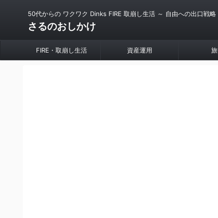
50代からの ワクワク Dinks FIRE 取崩し生活 ～ 自由への出口戦略
さるのおしかけ
FIRE・取崩し生活
資産運用
旅