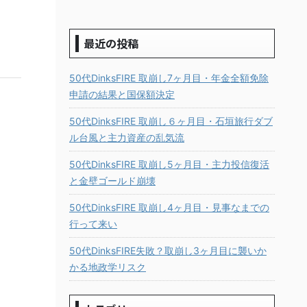
最近の投稿
50代DinksFIRE 取崩し7ヶ月目・年金全額免除
申請の結果と国保額決定
50代DinksFIRE 取崩し６ヶ月目・石垣旅行ダブ
ル台風と主力資産の乱気流
50代DinksFIRE 取崩し5ヶ月目・主力投信復活
と金壁ゴールド崩壊
50代DinksFIRE 取崩し4ヶ月目・見事なまでの
行って来い
50代DinksFIRE失敗？取崩し3ヶ月目に襲いか
かる地政学リスク