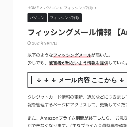
HOME
>
パソコン
>
フィッシング詐欺
>
パソコン
フィッシング詐欺
フィッシングメール情報 【Am
2021年9月17日
フィッシングメール
以下のような
が届いた。
被害者が出ないよう情報を提供
少しでも、
していく
↓ ↓ ↓ メール内容 ここから ↓ 
クレジットカード情報の更新、追加などにつきまして
報を管理するページにアクセスして、更新してくだ
また、Amazonプライム期間が終了したら、 お急
ができなくなります。(主なプライム会員特典を確