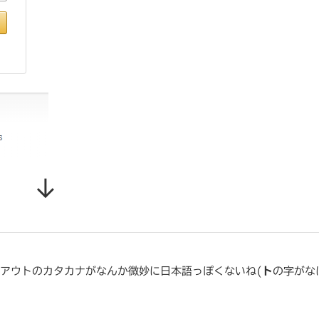
↓
グアウトのカタカナがなんか微妙に日本語っぽくないね(
ト
の字がな