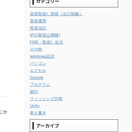
カテゴリー
資産取崩し実績（出口戦略）
資産運用
投資信託
IPO(新規公開株)
FIRE・取崩し生活
その他
windows設定
パソコン
エクセル
Google
プログラム
旅行
フィッシング詐欺
Unity
にか
覚え書き
アーカイブ