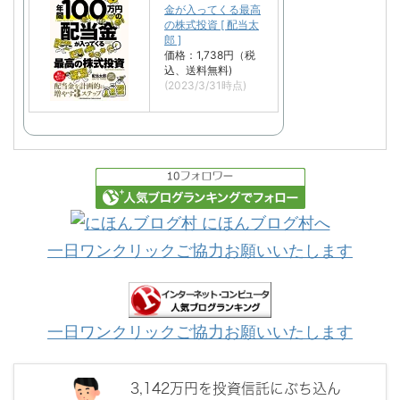
金が入ってくる最高
の株式投資 [ 配当太
郎 ]
価格：1,738円（税
込、送料無料)
(2023/3/31時点)
一日ワンクリックご協力お願いいたします
一日ワンクリックご協力お願いいたします
3,142万円を投資信託にぶち込ん