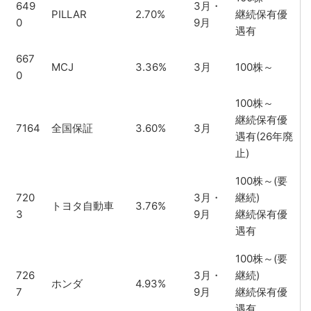
649
3月・
PILLAR
2.70%
継続保有優
0
9月
遇有
667
MCJ
3.36%
3月
100株～
0
100株～
継続保有優
7164
全国保証
3.60%
3月
遇有(26年廃
止)
100株～(要
720
3月・
継続)
トヨタ自動車
3.76%
3
9月
継続保有優
遇有
100株～(要
726
3月・
継続)
ホンダ
4.93%
7
9月
継続保有優
遇有