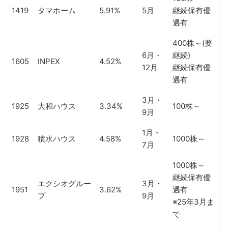
ド
り(9月時
1419
タマホーム
5.91%
5月
継続保有優
点)
遇有
400株～(要
6月・
継続)
1605
INPEX
4.52%
12月
継続保有優
遇有
3月・
1925
大和ハウス
3.34%
100株～
9月
1月・
1928
積水ハウス
4.58%
1000株～
7月
1000株～
継続保有優
エクシオグルー
3月・
1951
3.62%
遇有
プ
9月
※25年3月ま
で