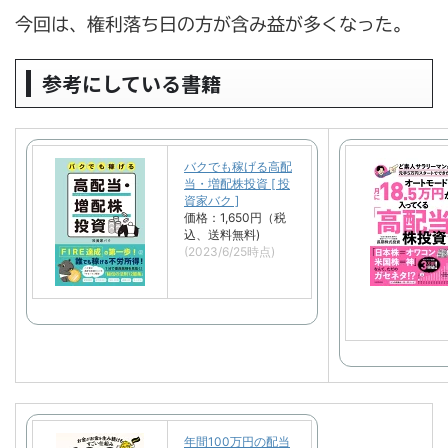
今回は、権利落ち日の方が含み益が多くなった。
参考にしている書籍
バクでも稼げる高配
当・増配株投資 [ 投
資家バク ]
価格：1,650円（税
込、送料無料)
(2023/6/25時点)
年間100万円の配当