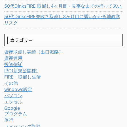
50代DinksFIRE 取崩し4ヶ月目・見事なまでの行って来い
50代DinksFIRE失敗？取崩し3ヶ月目に襲いかかる地政学
リスク
カテゴリー
資産取崩し実績（出口戦略）
資産運用
投資信託
IPO(新規公開株)
FIRE・取崩し生活
その他
windows設定
パソコン
エクセル
Google
プログラム
旅行
フィッシング詐欺