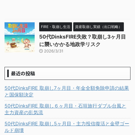
FIRE・取崩し生活
資産取崩し実績（出口戦略）
50代DinksFIRE失敗？取崩し3ヶ月目
に襲いかかる地政学リスク
2026/3/31
最近の投稿
50代DinksFIRE 取崩し7ヶ月目・年金全額免除申請の結果
と国保額決定
50代DinksFIRE 取崩し６ヶ月目・石垣旅行ダブル台風と
主力資産の乱気流
50代DinksFIRE 取崩し5ヶ月目・主力投信復活と金壁ゴー
ルド崩壊