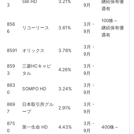
SBI HD
3.21%
継続保有優
3
9月
遇有
100株～
856
3月・
リコーリース
3.61%
継続保有優
6
9月
遇有
3月・
8591
オリックス
3.78%
9月
859
三菱HCキャピ
3月・
4.26%
3
タル
9月
863
3月・
SOMPO HD
3.24%
0
9月
869
日本取引所グル
3月・
2.91%
7
ープ
9月
875
3月・
第一生命 HD
4.43%
400株～
0
9月