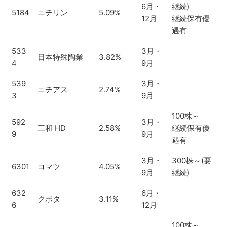
6月・
継続)
5184
ニチリン
5.09%
12月
継続保有優
遇有
533
3月・
日本特殊陶業
3.82%
4
9月
539
3月・
ニチアス
2.74%
3
9月
100株～
592
3月・
三和 HD
2.58%
継続保有優
9
9月
遇有
3月・
300株～(要
6301
コマツ
4.05%
9月
継続)
632
6月・
クボタ
3.11%
6
12月
100株～