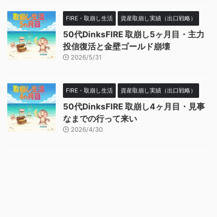
FIRE・取崩し生活
資産取崩し実績（出口戦略）
50代DinksFIRE 取崩し5ヶ月目・主力
投信復活と金壁ゴールド崩壊
2026/5/31
FIRE・取崩し生活
資産取崩し実績（出口戦略）
50代DinksFIRE 取崩し4ヶ月目・見事
なまでの行って来い
2026/4/30