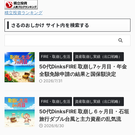
積立投資ランキング
さるのおしかけ サイト内を検索する
FIRE・取崩し生活
資産取崩し実績（出口戦略）
50代DinksFIRE 取崩し7ヶ月目・年金
全額免除申請の結果と国保額決定
2026/7/31
FIRE・取崩し生活
資産取崩し実績（出口戦略）
50代DinksFIRE 取崩し６ヶ月目・石垣
旅行ダブル台風と主力資産の乱気流
2026/6/30