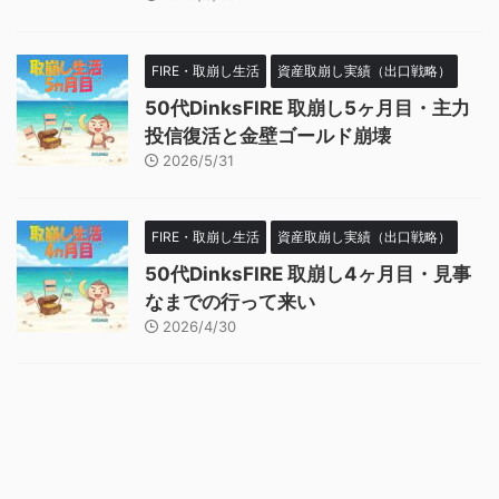
FIRE・取崩し生活
資産取崩し実績（出口戦略）
50代DinksFIRE 取崩し5ヶ月目・主力
投信復活と金壁ゴールド崩壊
2026/5/31
FIRE・取崩し生活
資産取崩し実績（出口戦略）
50代DinksFIRE 取崩し4ヶ月目・見事
なまでの行って来い
2026/4/30