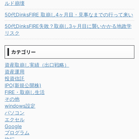
ルド崩壊
50代DinksFIRE 取崩し4ヶ月目・見事なまでの行って来い
50代DinksFIRE失敗？取崩し3ヶ月目に襲いかかる地政学
リスク
カテゴリー
資産取崩し実績（出口戦略）
資産運用
投資信託
IPO(新規公開株)
FIRE・取崩し生活
その他
windows設定
パソコン
エクセル
Google
プログラム