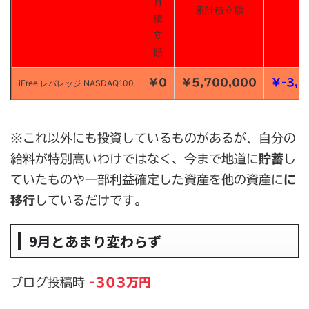
月
累計積立額
積
立
額
￥0
￥5,700,000
￥-3,0
iFree レバレッジ NASDAQ100
※これ以外にも投資しているものがあるが、自分の
給料が特別高いわけではなく、今まで地道に
貯蓄
し
ていたものや一部利益確定した資産を他の資産に
に
移行
しているだけです。
9月とあまり変わらず
ブログ投稿時
-303万円