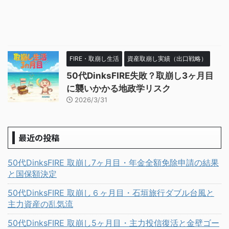
FIRE・取崩し生活
資産取崩し実績（出口戦略）
50代DinksFIRE失敗？取崩し3ヶ月目
に襲いかかる地政学リスク
2026/3/31
最近の投稿
50代DinksFIRE 取崩し7ヶ月目・年金全額免除申請の結果
と国保額決定
50代DinksFIRE 取崩し６ヶ月目・石垣旅行ダブル台風と
主力資産の乱気流
50代DinksFIRE 取崩し5ヶ月目・主力投信復活と金壁ゴー