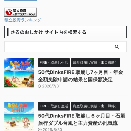
積立投資ランキング
さるのおしかけ サイト内を検索する
FIRE・取崩し生活
資産取崩し実績（出口戦略）
50代DinksFIRE 取崩し7ヶ月目・年金
全額免除申請の結果と国保額決定
2026/7/31
FIRE・取崩し生活
資産取崩し実績（出口戦略）
50代DinksFIRE 取崩し６ヶ月目・石垣
旅行ダブル台風と主力資産の乱気流
2026/6/30