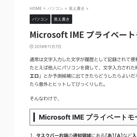
HOME
>
パソコン
>
覚え書き
>
パソコン
覚え書き
Microsoft IME プライ
2019年11月7日
通常は文字入力した文字が履歴として記録されて便
たとえば他人にパソコンを貸して、文字入力された
エロ
」とか予測候補に出てきたらどうしたらよいだ
たら意外とヒットしてびっくりした。
そんなわけで、
Microsoft IME プライベー
1.
タスクバー右端
の
通知領域
にある
[あ][A]
など
入