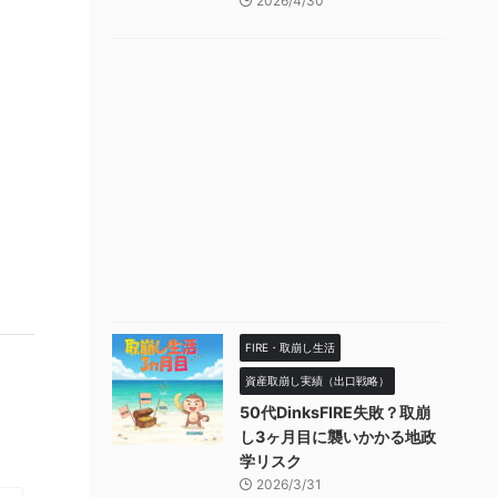
2026/4/30
FIRE・取崩し生活
資産取崩し実績（出口戦略）
50代DinksFIRE失敗？取崩
し3ヶ月目に襲いかかる地政
学リスク
2026/3/31