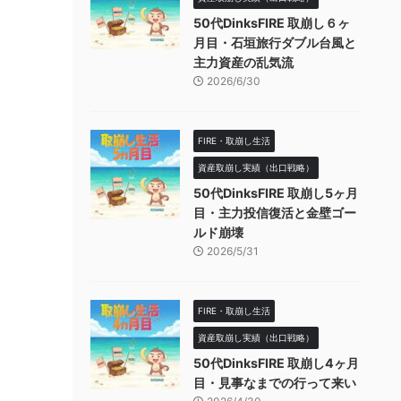
50代DinksFIRE 取崩し６ヶ
月目・石垣旅行ダブル台風と
主力資産の乱気流
2026/6/30
FIRE・取崩し生活
資産取崩し実績（出口戦略）
50代DinksFIRE 取崩し5ヶ月
目・主力投信復活と金壁ゴー
ルド崩壊
2026/5/31
FIRE・取崩し生活
資産取崩し実績（出口戦略）
50代DinksFIRE 取崩し4ヶ月
目・見事なまでの行って来い