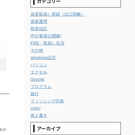
カテゴリー
資産取崩し実績（出口戦略）
資産運用
投資信託
IPO(新規公開株)
FIRE・取崩し生活
その他
windows設定
パソコン
エクセル
Google
プログラム
旅行
フィッシング詐欺
Unity
覚え書き
アーカイブ
集め