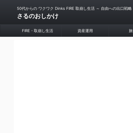
50代からの ワクワク Dinks FIRE 取崩し生活 ～ 自由への出口戦略
さるのおしかけ
FIRE・取崩し生活
資産運用
旅