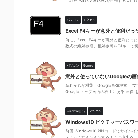
てみた Part3 ASUSPCを自作する人には
パソコン
エクセル
Excel F4キーが意外と便利だった
前に、Excel F4キーが意外と便利
数式の絶対参照、相対参照をF4キーで切り
パソコン
Google
意外と使っていないGoogleの
忘れがちな機能、Google画像検索。 
Google トップ画面の右上にある 画像 を
windows設定
パソコン
Windows10 ピクチャーパ
前回 Windows10 PINコードで
スチャでサインインするように出来る。 そんな