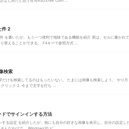
おなじみだと思う台湾ASUSTeK Com ...
件 2
だった件 を書いたが、もう一つ便利で地味である機能を紹介 実は、セルに書かれ
替えることができる。 F4キーで参照方式 ...
画像検索
文字だけを検索してるのはもったいない。 たまには画像も検索しよう。 やり方 1
クリック 2. 今まで文字を打ち ...
スワードでサインインする方法
サインインする設定 を紹介したが、他にも自分の好きな画像を表示し、自分の設定し
わけで、 Windows10 ピ ...