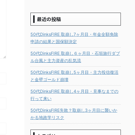
最近の投稿
50代DinksFIRE 取崩し7ヶ月目・年金全額免除
申請の結果と国保額決定
50代DinksFIRE 取崩し６ヶ月目・石垣旅行ダブ
ル台風と主力資産の乱気流
50代DinksFIRE 取崩し5ヶ月目・主力投信復活
と金壁ゴールド崩壊
50代DinksFIRE 取崩し4ヶ月目・見事なまでの
行って来い
50代DinksFIRE失敗？取崩し3ヶ月目に襲いか
かる地政学リスク