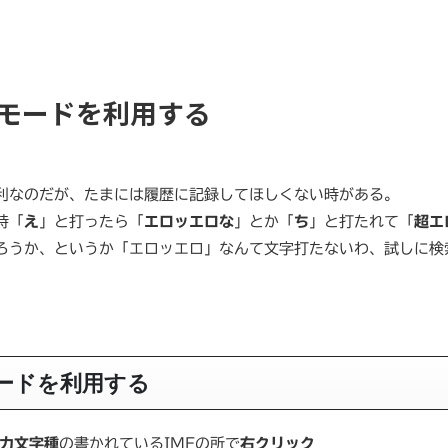
ベートモードを利用する
利なのだが、たまには履歴に記録してほしくない時がある。
時「
え
」と打ったら「
エロッエロな
」とか「
ち
」と打たれて「
超エ
ろうか、というか「エロッエロ」なんて文字打たないわ、試しに検
トモードを利用する
力文字種
の書かれているIMEの所で
右クリック