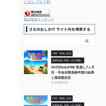
にほんブログ村
積立投資ランキング
さるのおしかけ サイト内を検索する
FIRE・取崩し生活
資産取崩し実績（出口戦略）
50代DinksFIRE 取崩し7ヶ月
目・年金全額免除申請の結果
と国保額決定
2026/7/31
FIRE・取崩し生活
資産取崩し実績（出口戦略）