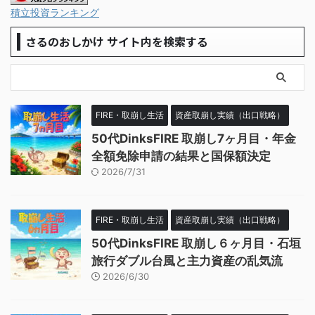
積立投資ランキング
さるのおしかけ サイト内を検索する
FIRE・取崩し生活
資産取崩し実績（出口戦略）
50代DinksFIRE 取崩し7ヶ月目・年金
全額免除申請の結果と国保額決定
2026/7/31
FIRE・取崩し生活
資産取崩し実績（出口戦略）
50代DinksFIRE 取崩し６ヶ月目・石垣
旅行ダブル台風と主力資産の乱気流
2026/6/30