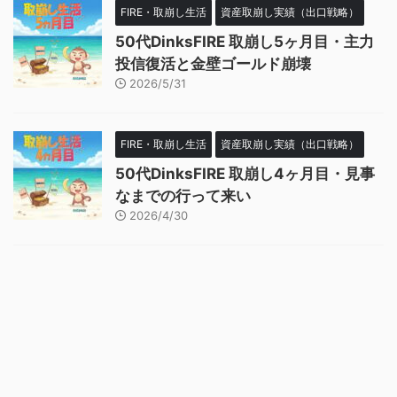
FIRE・取崩し生活
資産取崩し実績（出口戦略）
50代DinksFIRE 取崩し5ヶ月目・主力
投信復活と金壁ゴールド崩壊
2026/5/31
FIRE・取崩し生活
資産取崩し実績（出口戦略）
50代DinksFIRE 取崩し4ヶ月目・見事
なまでの行って来い
2026/4/30