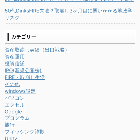
50代DinksFIRE失敗？取崩し3ヶ月目に襲いかかる地政学
リスク
カテゴリー
資産取崩し実績（出口戦略）
資産運用
投資信託
IPO(新規公開株)
FIRE・取崩し生活
その他
windows設定
パソコン
エクセル
Google
プログラム
旅行
フィッシング詐欺
Unity