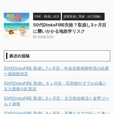
FIRE・取崩し生活
資産取崩し実績（出口戦略）
50代DinksFIRE失敗？取崩し3ヶ月目
に襲いかかる地政学リスク
2026/3/31
最近の投稿
50代DinksFIRE 取崩し7ヶ月目・年金全額免除申請の結果
と国保額決定
50代DinksFIRE 取崩し６ヶ月目・石垣旅行ダブル台風と
主力資産の乱気流
50代DinksFIRE 取崩し5ヶ月目・主力投信復活と金壁ゴー
ルド崩壊
50代DinksFIRE 取崩し4ヶ月目・見事なまでの行って来い