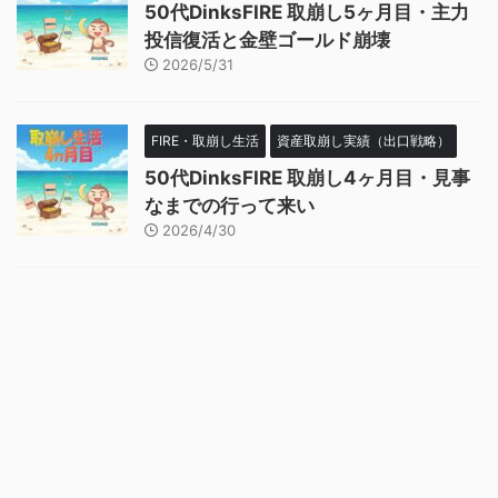
50代DinksFIRE 取崩し5ヶ月目・主力
投信復活と金壁ゴールド崩壊
2026/5/31
FIRE・取崩し生活
資産取崩し実績（出口戦略）
50代DinksFIRE 取崩し4ヶ月目・見事
なまでの行って来い
2026/4/30