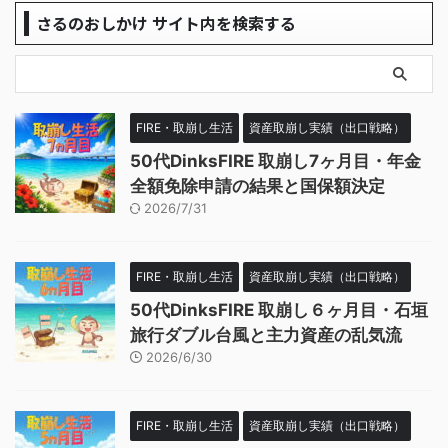
さるのおしかけ サイト内を検索する
FIRE・取崩し生活
資産取崩し実績（出口戦略）
50代DinksFIRE 取崩し7ヶ月目・年金
全額免除申請の結果と国保額決定
2026/7/31
FIRE・取崩し生活
資産取崩し実績（出口戦略）
50代DinksFIRE 取崩し６ヶ月目・石垣
旅行ダブル台風と主力資産の乱気流
2026/6/30
FIRE・取崩し生活
資産取崩し実績（出口戦略）