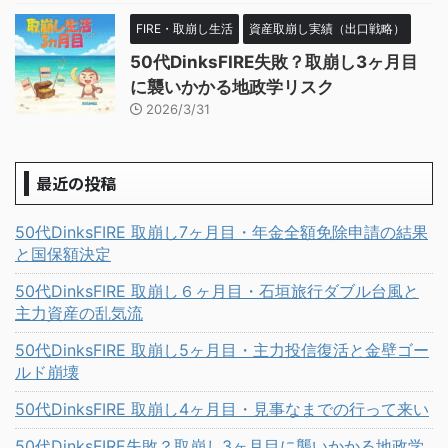
FIRE・取崩し生活
資産取崩し実績（出口戦略）
50代DinksFIRE失敗？取崩し3ヶ月目
に襲いかかる地政学リスク
2026/3/31
最近の投稿
50代DinksFIRE 取崩し7ヶ月目・年金全額免除申請の結果
と国保額決定
50代DinksFIRE 取崩し６ヶ月目・石垣旅行ダブル台風と
主力資産の乱気流
50代DinksFIRE 取崩し5ヶ月目・主力投信復活と金壁ゴー
ルド崩壊
50代DinksFIRE 取崩し4ヶ月目・見事なまでの行って来い
50代DinksFIRE失敗？取崩し3ヶ月目に襲いかかる地政学