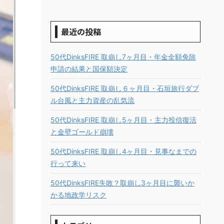
最近の投稿
50代DinksFIRE 取崩し7ヶ月目・年金全額免除
申請の結果と国保額決定
50代DinksFIRE 取崩し６ヶ月目・石垣旅行ダブ
ル台風と主力資産の乱気流
50代DinksFIRE 取崩し5ヶ月目・主力投信復活
と金壁ゴールド崩壊
50代DinksFIRE 取崩し4ヶ月目・見事なまでの
行って来い
50代DinksFIRE失敗？取崩し3ヶ月目に襲いか
かる地政学リスク