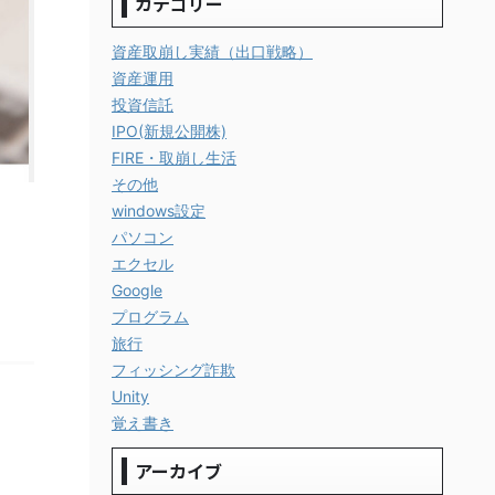
カテゴリー
資産取崩し実績（出口戦略）
資産運用
投資信託
IPO(新規公開株)
FIRE・取崩し生活
その他
windows設定
パソコン
エクセル
Google
プログラム
旅行
フィッシング詐欺
Unity
覚え書き
アーカイブ