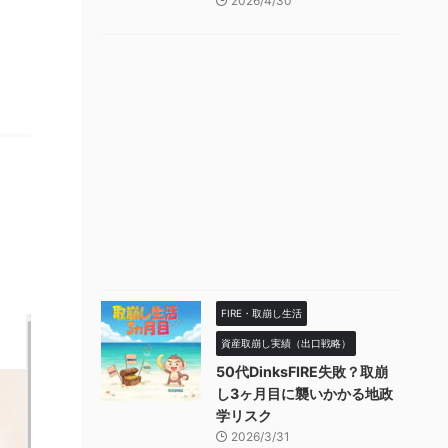
2026/4/30
FIRE・取崩し生活
資産取崩し実績（出口戦略）
50代DinksFIRE失敗？取崩
し3ヶ月目に襲いかかる地政
学リスク
2026/3/31