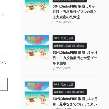
50代DinksFIRE 取崩し６ヶ
月目・石垣旅行ダブル台風と
リン
主力資産の乱気流
2026/6/30
FIRE・取崩し生活
資産取崩し実績（出口戦略）
50代DinksFIRE 取崩し5ヶ月
目・主力投信復活と金壁ゴー
ンク
ルド崩壊
2026/5/31
FIRE・取崩し生活
資産取崩し実績（出口戦略）
50代DinksFIRE 取崩し4ヶ月
目・見事なまでの行って来い