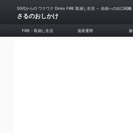
50代からの ワクワク Dinks FIRE 取崩し生活 ～ 自由への出口戦略
さるのおしかけ
FIRE・取崩し生活
資産運用
旅