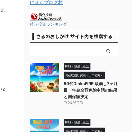
にほんブログ村
しま
積立投資ランキング
さるのおしかけ サイト内を検索する
FIRE・取崩し生活
資産取崩し実績（出口戦略）
50代DinksFIRE 取崩し7ヶ月
とな
目・年金全額免除申請の結果
と国保額決定
2026/7/31
FIRE・取崩し生活
資産取崩し実績（出口戦略）