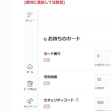
(絶対に真似しては駄目)