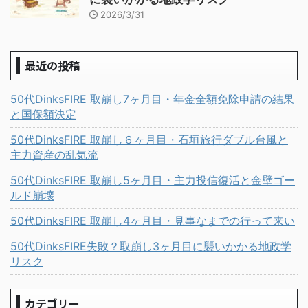
2026/3/31
最近の投稿
50代DinksFIRE 取崩し7ヶ月目・年金全額免除申請の結果
と国保額決定
50代DinksFIRE 取崩し６ヶ月目・石垣旅行ダブル台風と
主力資産の乱気流
50代DinksFIRE 取崩し5ヶ月目・主力投信復活と金壁ゴー
ルド崩壊
50代DinksFIRE 取崩し4ヶ月目・見事なまでの行って来い
50代DinksFIRE失敗？取崩し3ヶ月目に襲いかかる地政学
リスク
カテゴリー