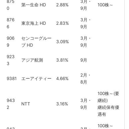
875
3月・
第一生命 HD
2.88%
100株～
0
9月
876
3月・
東京海上 HD
2.83%
6
9月
906
センコーグルー
3月・
3.09%
9
プ HD
9月
923
アジア航測
3.81%
9月
3
2月・
9381
エーアイティー
4.66%
8月
100株～(要
943
3月・
継続)
NTT
3.16%
2
9月
継続保有優
遇有
100株～