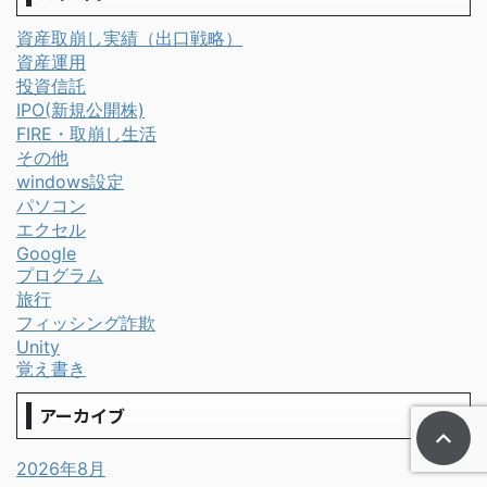
資産取崩し実績（出口戦略）
資産運用
投資信託
IPO(新規公開株)
FIRE・取崩し生活
その他
windows設定
パソコン
エクセル
Google
プログラム
旅行
フィッシング詐欺
Unity
覚え書き
アーカイブ
2026年8月