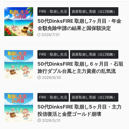
FIRE・取崩し生活
資産取崩し実績（出口戦略）
50代DinksFIRE 取崩し7ヶ月目・年金
全額免除申請の結果と国保額決定
2026/7/31
FIRE・取崩し生活
資産取崩し実績（出口戦略）
50代DinksFIRE 取崩し６ヶ月目・石垣
旅行ダブル台風と主力資産の乱気流
2026/6/30
FIRE・取崩し生活
資産取崩し実績（出口戦略）
50代DinksFIRE 取崩し5ヶ月目・主力
投信復活と金壁ゴールド崩壊
2026/5/31