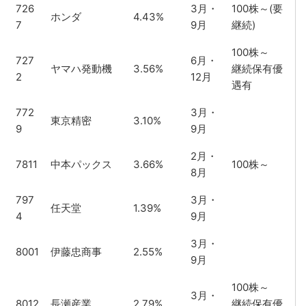
726
3月・
100株～(要
ホンダ
4.43%
7
9月
継続)
100株～
727
6月・
ヤマハ発動機
3.56%
継続保有優
2
12月
遇有
772
3月・
東京精密
3.10%
9
9月
2月・
7811
中本パックス
3.66%
100株～
8月
797
3月・
任天堂
1.39%
4
9月
3月・
8001
伊藤忠商事
2.55%
9月
100株～
3月・
8012
長瀬産業
2.79%
継続保有優