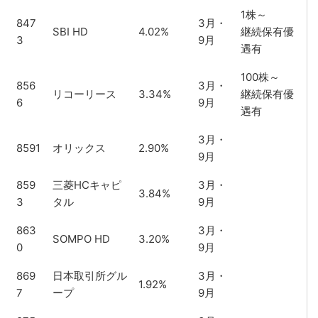
1株～
847
3月・
SBI HD
4.02%
継続保有優
3
9月
遇有
100株～
856
3月・
リコーリース
3.34%
継続保有優
6
9月
遇有
3月・
8591
オリックス
2.90%
9月
859
三菱HCキャピ
3月・
3.84%
3
タル
9月
863
3月・
SOMPO HD
3.20%
0
9月
869
日本取引所グル
3月・
1.92%
7
ープ
9月