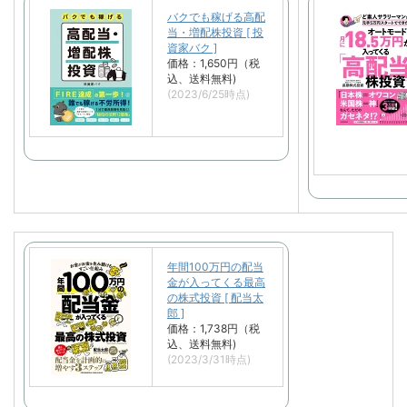
バクでも稼げる高配
当・増配株投資 [ 投
資家バク ]
価格：1,650円（税
込、送料無料)
(2023/6/25時点)
年間100万円の配当
金が入ってくる最高
の株式投資 [ 配当太
郎 ]
価格：1,738円（税
込、送料無料)
(2023/3/31時点)