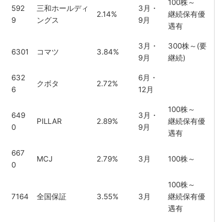
100株～
592
三和ホールディ
3月・
2.14%
継続保有優
9
ングス
9月
遇有
3月・
300株～(要
6301
コマツ
3.84%
9月
継続)
632
6月・
クボタ
2.72%
6
12月
100株～
649
3月・
PILLAR
2.89%
継続保有優
0
9月
遇有
667
MCJ
2.79%
3月
100株～
0
100株～
7164
全国保証
3.55%
3月
継続保有優
遇有