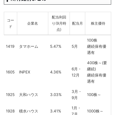
配当利回
コー
企業名
り(9月時
配当月
株主優待
ド
点)
コー
企業名
配当利回
配当月
株主優待
100株
ド
り(9月時
1419
タマホーム
5.47%
5月
継続保有優
点)
遇有
400株～(要
6月・
継続)
1605
INPEX
4.36%
12月
継続保有優
遇有
3月・
1925
大和ハウス
3.03%
100株～
9月
1月・
1928
積水ハウス
3.41%
1000株～
7月