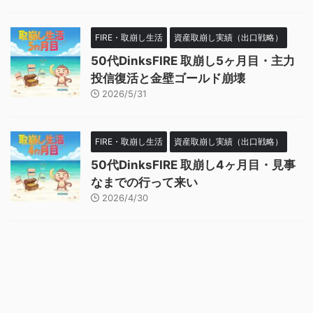
FIRE・取崩し生活
資産取崩し実績（出口戦略）
50代DinksFIRE 取崩し5ヶ月目・主力
投信復活と金壁ゴールド崩壊
2026/5/31
FIRE・取崩し生活
資産取崩し実績（出口戦略）
50代DinksFIRE 取崩し4ヶ月目・見事
なまでの行って来い
2026/4/30