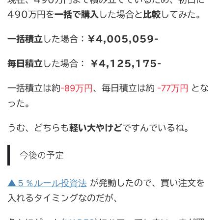
490万円を
一括で購入
した場合と
比較
してみた。
一括積立
した場合：
￥4,005,059-
毎日積立
した場合：
￥4,125,175-
-89万円
-77万円
一括積立は約
、毎日積立は約
とな
った。
うむ、どちらも
軽い大やけど
ですんでいるね。
今後の予定
▲５％ルール投資法
が発動したので、買い注文を
入れるタイミングなのだが、