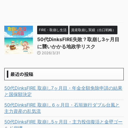
FIRE・取崩し生活
資産取崩し実績（出口戦略）
50代DinksFIRE失敗？取崩し3ヶ月目
に襲いかかる地政学リスク
2026/3/31
最近の投稿
50代DinksFIRE 取崩し7ヶ月目・年金全額免除申請の結果
と国保額決定
50代DinksFIRE 取崩し６ヶ月目・石垣旅行ダブル台風と
主力資産の乱気流
50代DinksFIRE 取崩し5ヶ月目・主力投信復活と金壁ゴー