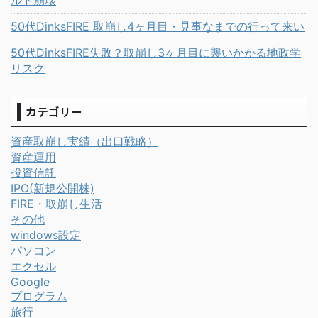
ルド崩壊
50代DinksFIRE 取崩し4ヶ月目・見事なまでの行って来い
50代DinksFIRE失敗？取崩し3ヶ月目に襲いかかる地政学
リスク
カテゴリー
資産取崩し実績（出口戦略）
資産運用
投資信託
IPO(新規公開株)
FIRE・取崩し生活
その他
windows設定
パソコン
エクセル
Google
プログラム
旅行