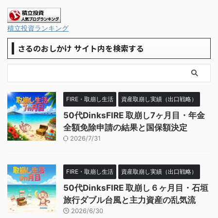
積立投資ランキング
さるのおしかけ サイト内を検索する
FIRE・取崩し生活
資産取崩し実績（出口戦略）
50代DinksFIRE 取崩し7ヶ月目・年金
全額免除申請の結果と国保額決定
2026/7/31
FIRE・取崩し生活
資産取崩し実績（出口戦略）
50代DinksFIRE 取崩し６ヶ月目・石垣
旅行ダブル台風と主力資産の乱気流
2026/6/30