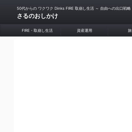
50代からの ワクワク Dinks FIRE 取崩し生活 ～ 自由への出口戦略
さるのおしかけ
FIRE・取崩し生活
資産運用
旅