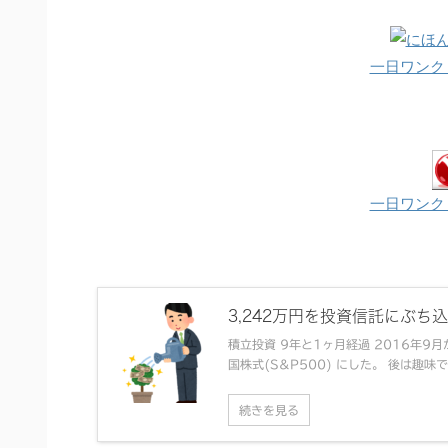
一日ワンク
一日ワンク
3,242万円を投資信託にぶち込ん
積立投資 9年と1ヶ月経過 2016年9月
国株式(S&P500) にした。 後は趣味で
続きを見る