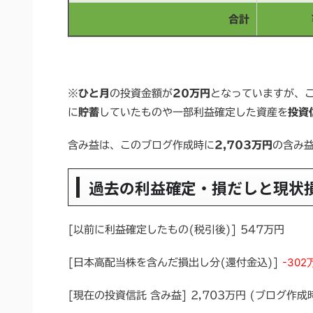
合計
※
ひと月
の投資金額が
20万円
となっていますが、こ
に
貯蓄
していたものや一部利益確定した資産を
投資
含み益は、このブログ作成時に
2,703万円
の含み益
過去の利益確定・損だしと現状
[以前に利益確定したもの(税引後)] 547万円
-302
[日本高配当株を含んだ損出し分(還付金込)]
[現在の投資信託 含み益] 2,703万円 (ブログ作成