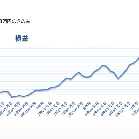
48万円
の含み益