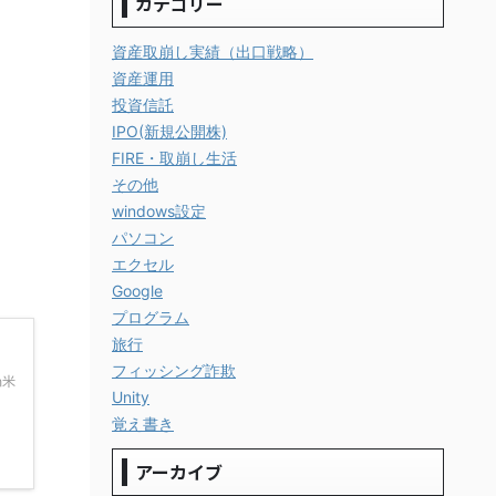
カテゴリー
資産取崩し実績（出口戦略）
資産運用
投資信託
IPO(新規公開株)
FIRE・取崩し生活
その他
windows設定
パソコン
エクセル
Google
プログラム
旅行
フィッシング詐欺
m米
Unity
覚え書き
アーカイブ