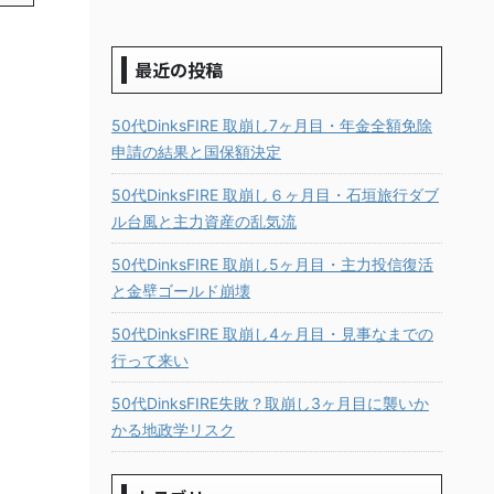
最近の投稿
50代DinksFIRE 取崩し7ヶ月目・年金全額免除
申請の結果と国保額決定
50代DinksFIRE 取崩し６ヶ月目・石垣旅行ダブ
ル台風と主力資産の乱気流
50代DinksFIRE 取崩し5ヶ月目・主力投信復活
と金壁ゴールド崩壊
50代DinksFIRE 取崩し4ヶ月目・見事なまでの
行って来い
50代DinksFIRE失敗？取崩し3ヶ月目に襲いか
かる地政学リスク