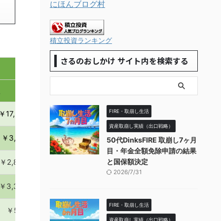
にほんブログ村
積立投資ランキング
さるのおしかけ サイト内を検索する
益
FIRE・取崩し生活
￥17,279,599
資産取崩し実績（出口戦略）
￥3,055,142
50代DinksFIRE 取崩し7ヶ月
目・年金全額免除申請の結果
￥2,845,347
と国保額決定
2026/7/31
￥3,309,436
FIRE・取崩し生活
￥542,894
資産取崩し実績（出口戦略）