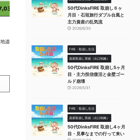
50代DinksFIRE 取崩し６ヶ
,032,418
月目・石垣旅行ダブル台風と
主力資産の乱気流
2026/6/30
で地道
FIRE・取崩し生活
資産取崩し実績（出口戦略）
50代DinksFIRE 取崩し5ヶ月
目・主力投信復活と金壁ゴー
ルド崩壊
2026/5/31
FIRE・取崩し生活
資産取崩し実績（出口戦略）
50代DinksFIRE 取崩し4ヶ月
目・見事なまでの行って来い