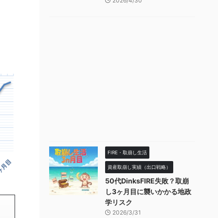
2026/4/30
FIRE・取崩し生活
資産取崩し実績（出口戦略）
50代DinksFIRE失敗？取崩
し3ヶ月目に襲いかかる地政
学リスク
2026/3/31