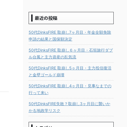
最近の投稿
50代DinksFIRE 取崩し7ヶ月目・年金全額免除
申請の結果と国保額決定
50代DinksFIRE 取崩し６ヶ月目・石垣旅行ダブ
ル台風と主力資産の乱気流
50代DinksFIRE 取崩し5ヶ月目・主力投信復活
と金壁ゴールド崩壊
50代DinksFIRE 取崩し4ヶ月目・見事なまでの
行って来い
50代DinksFIRE失敗？取崩し3ヶ月目に襲いか
かる地政学リスク