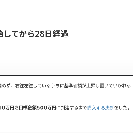
始してから28日経過
掴めず、右往左往しているうちに基準価額が上昇し置いていかれる
購入する決断
10万円
を
目標金額500万円
に到達するまで
をした。