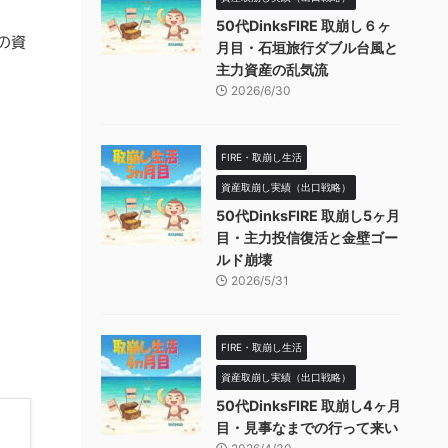
50代DinksFIRE 取崩し６ヶ
の資
月目・石垣旅行ダブル台風と
主力資産の乱気流
2026/6/30
FIRE・取崩し生活
資産取崩し実績（出口戦略）
50代DinksFIRE 取崩し5ヶ月
目・主力投信復活と金壁ゴー
ルド崩壊
2026/5/31
FIRE・取崩し生活
資産取崩し実績（出口戦略）
50代DinksFIRE 取崩し4ヶ月
目・見事なまでの行って来い