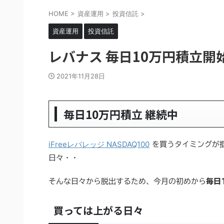
HOME
>
資産運用
>
投資信託
>
資産運用
投資信託
レバナス 毎日10万円積立開
2021年11月28日
毎日10万円積立 継続中
iFreeレバレッジ NASDAQ100
を買うタイミングが
日々・・
そんな日々から脱出するため、今月の初めから
毎日
買っては上がる日々