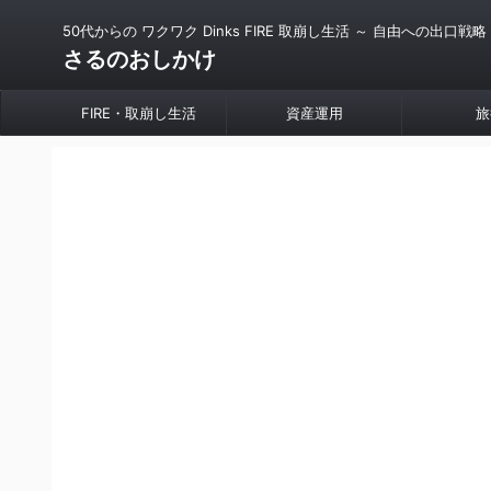
50代からの ワクワク Dinks FIRE 取崩し生活 ～ 自由への出口戦略
さるのおしかけ
FIRE・取崩し生活
資産運用
旅