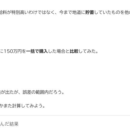
給料が特別高いわけではなく、今まで地道に
貯蓄
していたものを他
に150万円を
一括で購入
した場合と
比較
してみた。
利益が出たが、誤差の範囲内だろう。
るかまた計算してみよう。
込んだ結果