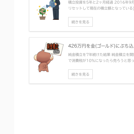
積立投資を5年と2ヶ月経過 2016年
リセットして現在の積立額となっている) 投資
続きを見る
426万円を金(ゴールド)にぶち
純金積立を7年続けた結果 純金積立を開
で消費税が10%になったら売ろうと思って
続きを見る