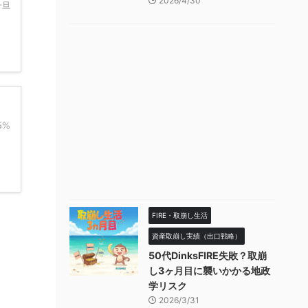
2026/4/30
一旦
5%
FIRE・取崩し生活
資産取崩し実績（出口戦略）
50代DinksFIRE失敗？取崩
し3ヶ月目に襲いかかる地政
学リスク
2026/3/31