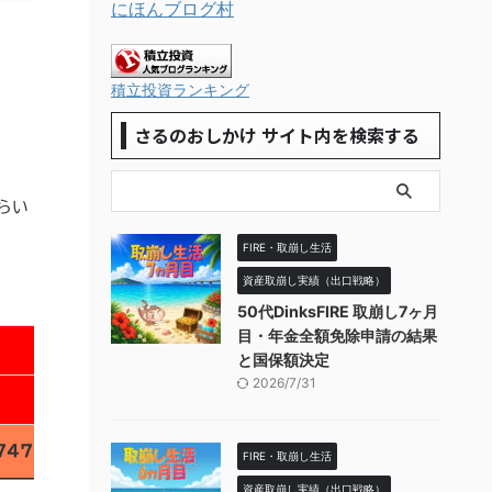
にほんブログ村
積立投資ランキング
さるのおしかけ サイト内を検索する
らい
FIRE・取崩し生活
資産取崩し実績（出口戦略）
50代DinksFIRE 取崩し7ヶ月
目・年金全額免除申請の結果
と国保額決定
2026/7/31
747
FIRE・取崩し生活
資産取崩し実績（出口戦略）