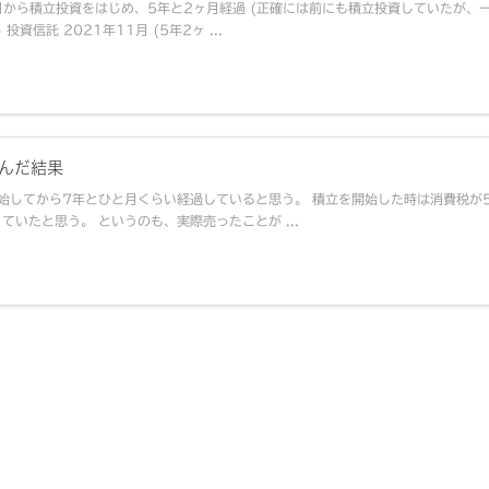
9月から積立投資をはじめ、5年と2ヶ月経過 (正確には前にも積立投資していたが、
信託 2021年11月 (5年2ヶ ...
込んだ結果
始してから7年とひと月くらい経過していると思う。 積立を開始した時は消費税が
いたと思う。 というのも、実際売ったことが ...