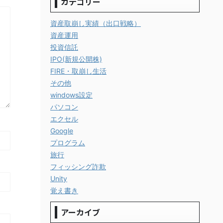
カテゴリー
資産取崩し実績（出口戦略）
資産運用
投資信託
IPO(新規公開株)
FIRE・取崩し生活
その他
windows設定
パソコン
エクセル
Google
プログラム
旅行
フィッシング詐欺
Unity
覚え書き
アーカイブ