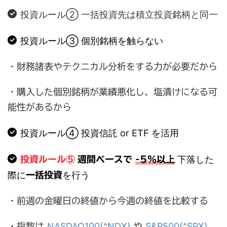
投資ルール② 一括投資先は積立投資銘柄と同一
投資ルール③ 個別銘柄を触らない
・財務諸表やテクニカル分析をする力が必要だから
・購入した個別銘柄が業績悪化し、塩漬けになる可
能性があるから
投資ルール④ 投資信託 or ETF を活用
上
下落した
投資ルール⑤
週間ベースで
-5%以
際に
を行う
一括投資
・前週の金曜日の終値から今週の終値を比較する
NASDAQ100(^NDX)
S&P500(^SPX)
・指数は
や