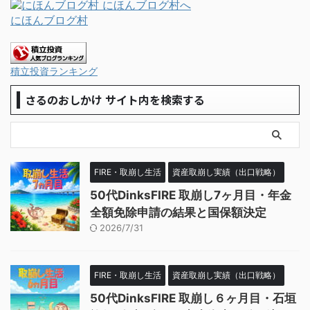
にほんブログ村
積立投資ランキング
さるのおしかけ サイト内を検索する
FIRE・取崩し生活
資産取崩し実績（出口戦略）
50代DinksFIRE 取崩し7ヶ月目・年金
全額免除申請の結果と国保額決定
2026/7/31
FIRE・取崩し生活
資産取崩し実績（出口戦略）
50代DinksFIRE 取崩し６ヶ月目・石垣