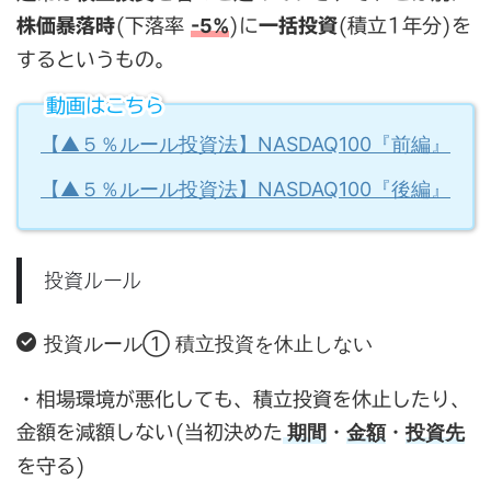
-5%
株価暴落時
(下落率
)に
一括投資
(積立1年分)を
するというもの。
動画はこちら
【▲５％ルール投資法】NASDAQ100『前編』
【▲５％ルール投資法】NASDAQ100『後編』
投資ルール
投資ルール① 積立投資を休止しない
・相場環境が悪化しても、積立投資を休止したり、
期間
金額
投資先
金額を減額しない(当初決めた
・
・
を守る)