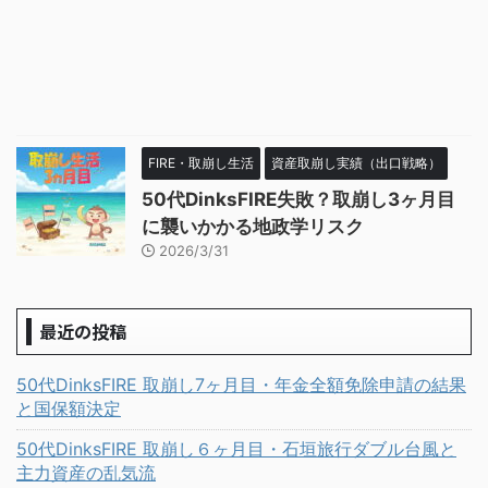
FIRE・取崩し生活
資産取崩し実績（出口戦略）
50代DinksFIRE失敗？取崩し3ヶ月目
に襲いかかる地政学リスク
2026/3/31
最近の投稿
50代DinksFIRE 取崩し7ヶ月目・年金全額免除申請の結果
と国保額決定
50代DinksFIRE 取崩し６ヶ月目・石垣旅行ダブル台風と
主力資産の乱気流