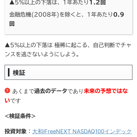
▲5%以上の下落は、1年あたり
1.2回
金融危機(2008年)を除くと、1年あたり
0.9
回
▲5%以上の下落は 極稀に起こる、自己判断でチャ
ンスを逃さないようにしよう。
検証
あくまで
であり
過去のデータ
未来の予想ではな
です
い
<検証条件>
大和iFreeNEXT NASDAQ100インデック
投資対象
：