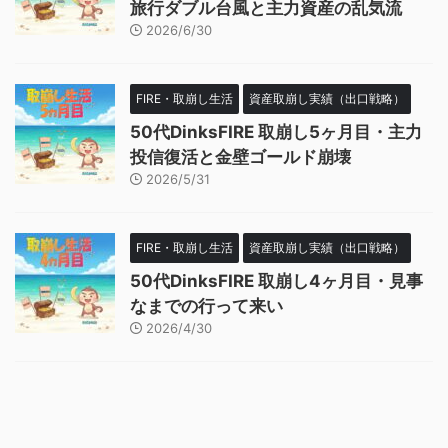
旅行ダブル台風と主力資産の乱気流
2026/6/30
FIRE・取崩し生活
資産取崩し実績（出口戦略）
50代DinksFIRE 取崩し5ヶ月目・主力
投信復活と金壁ゴールド崩壊
2026/5/31
FIRE・取崩し生活
資産取崩し実績（出口戦略）
50代DinksFIRE 取崩し4ヶ月目・見事
なまでの行って来い
2026/4/30