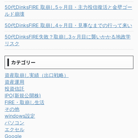
50代DinksFIRE 取崩し5ヶ月目・主力投信復活と金壁ゴー
ルド崩壊
50代DinksFIRE 取崩し4ヶ月目・見事なまでの行って来い
50代DinksFIRE失敗？取崩し3ヶ月目に襲いかかる地政学
リスク
カテゴリー
資産取崩し実績（出口戦略）
資産運用
投資信託
IPO(新規公開株)
FIRE・取崩し生活
その他
windows設定
パソコン
エクセル
Google