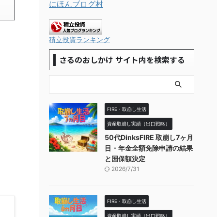
にほんブログ村
積立投資ランキング
さるのおしかけ サイト内を検索する
FIRE・取崩し生活
資産取崩し実績（出口戦略）
50代DinksFIRE 取崩し7ヶ月
目・年金全額免除申請の結果
と国保額決定
2026/7/31
FIRE・取崩し生活
資産取崩し実績（出口戦略）