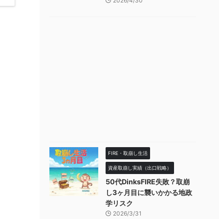
2026/4/30
FIRE・取崩し生活
資産取崩し実績（出口戦略）
50代DinksFIRE失敗？取崩
し3ヶ月目に襲いかかる地政
学リスク
2026/3/31