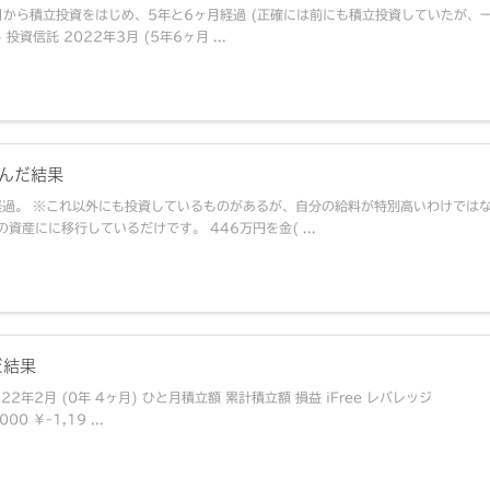
9月から積立投資をはじめ、5年と6ヶ月経過 (正確には前にも積立投資していたが、
信託 2022年3月 (5年6ヶ月 ...
込んだ結果
経過。 ※これ以外にも投資しているものがあるが、自分の給料が特別高いわけでは
産にに移行しているだけです。 446万円を金( ...
だ結果
2年2月 (0年 4ヶ月) ひと月積立額 累計積立額 損益 iFree レバレッジ
00 ￥-1,19 ...