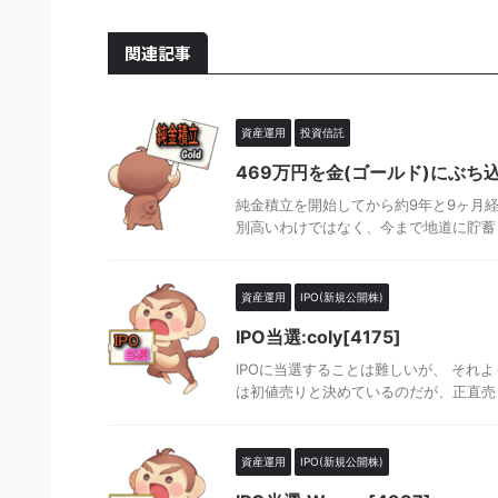
関連記事
資産運用
投資信託
469万円を金(ゴールド)にぶち
純金積立を開始してから約9年と9ヶ月経
別高いわけではなく、今まで地道に貯蓄し
資産運用
IPO(新規公開株)
IPO当選:coly[4175]
IPOに当選することは難しいが、 それより
は初値売りと決めているのだが、正直売
資産運用
IPO(新規公開株)