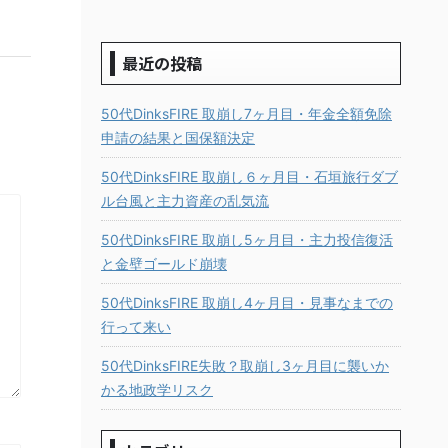
最近の投稿
50代DinksFIRE 取崩し7ヶ月目・年金全額免除
申請の結果と国保額決定
50代DinksFIRE 取崩し６ヶ月目・石垣旅行ダブ
ル台風と主力資産の乱気流
50代DinksFIRE 取崩し5ヶ月目・主力投信復活
と金壁ゴールド崩壊
50代DinksFIRE 取崩し4ヶ月目・見事なまでの
行って来い
50代DinksFIRE失敗？取崩し3ヶ月目に襲いか
かる地政学リスク