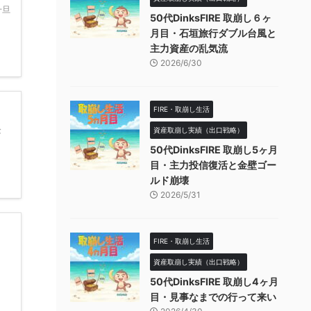
一旦
50代DinksFIRE 取崩し６ヶ
月目・石垣旅行ダブル台風と
主力資産の乱気流
2026/6/30
FIRE・取崩し生活
資産取崩し実績（出口戦略）
な
50代DinksFIRE 取崩し5ヶ月
目・主力投信復活と金壁ゴー
ルド崩壊
2026/5/31
FIRE・取崩し生活
資産取崩し実績（出口戦略）
50代DinksFIRE 取崩し4ヶ月
目・見事なまでの行って来い