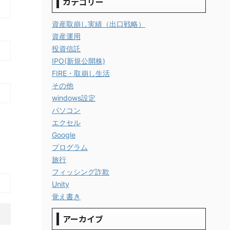
カテゴリー
資産取崩し実績（出口戦略）
資産運用
投資信託
IPO(新規公開株)
FIRE・取崩し生活
その他
windows設定
パソコン
エクセル
Google
プログラム
旅行
フィッシング詐欺
Unity
覚え書き
アーカイブ