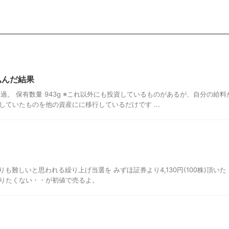
込んだ結果
過。 保有数量 943g ※これ以外にも投資しているものがあるが、自分の給料
ていたものを他の資産にに移行しているだけです ...
も難しいと思われる繰り上げ当選を みずほ証券より4,130円(100株)頂いた I
りたくない・・が初値で売るよ。