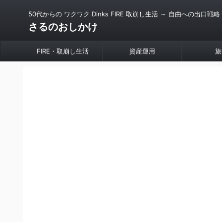
50代からの ワクワク Dinks FIRE 取崩し生活 ～ 自由への出口戦略
さるのおしかけ
FIRE・取崩し生活
資産運用
旅