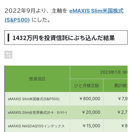
eMAXIS Slim米国株式
2022年9月より、主軸を
(S&P500)
にした。
1432万円を投資信託にぶち込んだ結果
2023年1月 (6年
投資信託
ひと月積立額
累計積立
￥800,000
￥7,92
eMAXIS Slim米国株式(S&P500)
￥20,000
￥2,770
eMAXIS Slim全世界株式(ｵｰﾙ・ｶﾝﾄﾘｰ)
￥15,000
￥865
eMAXIS NASDAQ100インデックス