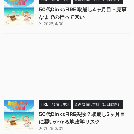
50代DinksFIRE 取崩し4ヶ月目・見事
なまでの行って来い
2026/4/30
FIRE・取崩し生活
資産取崩し実績（出口戦略）
50代DinksFIRE失敗？取崩し3ヶ月目
に襲いかかる地政学リスク
2026/3/31