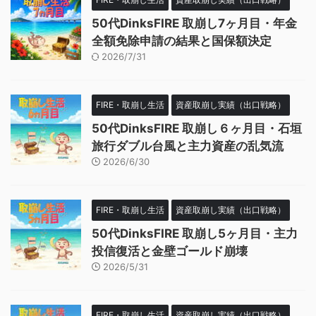
50代DinksFIRE 取崩し7ヶ月目・年金
全額免除申請の結果と国保額決定
2026/7/31
FIRE・取崩し生活
資産取崩し実績（出口戦略）
50代DinksFIRE 取崩し６ヶ月目・石垣
旅行ダブル台風と主力資産の乱気流
2026/6/30
FIRE・取崩し生活
資産取崩し実績（出口戦略）
50代DinksFIRE 取崩し5ヶ月目・主力
投信復活と金壁ゴールド崩壊
2026/5/31
FIRE・取崩し生活
資産取崩し実績（出口戦略）