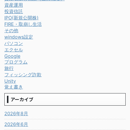
資産運用
投資信託
IPO(新規公開株)
FIRE・取崩し生活
その他
windows設定
パソコン
エクセル
Google
プログラム
旅行
フィッシング詐欺
Unity
覚え書き
アーカイブ
2026年8月
2026年6月