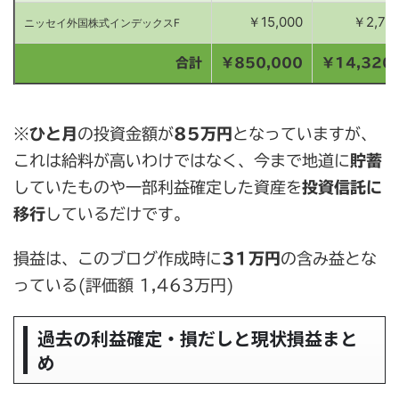
￥15,000
￥2,765
ニッセイ外国株式インデックスF
合計
￥850,000
￥14,320
※
ひと月
の投資金額が
85万円
となっていますが、
これは給料が高いわけではなく、今まで地道に
貯蓄
していたものや一部利益確定した資産を
投資信託に
移行
しているだけです。
損益は、このブログ作成時に
31万円
の含み益とな
っている(評価額 1,463万円)
過去の利益確定・損だしと現状損益まと
め