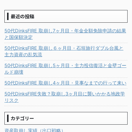
最近の投稿
50代DinksFIRE 取崩し7ヶ月目・年金全額免除申請の結果
と国保額決定
50代DinksFIRE 取崩し６ヶ月目・石垣旅行ダブル台風と
主力資産の乱気流
50代DinksFIRE 取崩し5ヶ月目・主力投信復活と金壁ゴー
ルド崩壊
50代DinksFIRE 取崩し4ヶ月目・見事なまでの行って来い
50代DinksFIRE失敗？取崩し3ヶ月目に襲いかかる地政学
リスク
カテゴリー
資産取崩し実績（出口戦略）