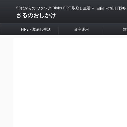
50代からの ワクワク Dinks FIRE 取崩し生活 ～ 自由への出口戦略
さるのおしかけ
FIRE・取崩し生活
資産運用
旅