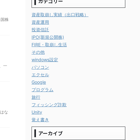
カテゴリー
資産取崩し実績（出口戦略）
米国株
資産運用
投資信託
IPO(新規公開株)
FIRE・取崩し生活
その他
windows設定
、一
パソコン
エクセル
Google
プログラム
旅行
フィッシング詐欺
ではな
Unity
覚え書き
アーカイブ