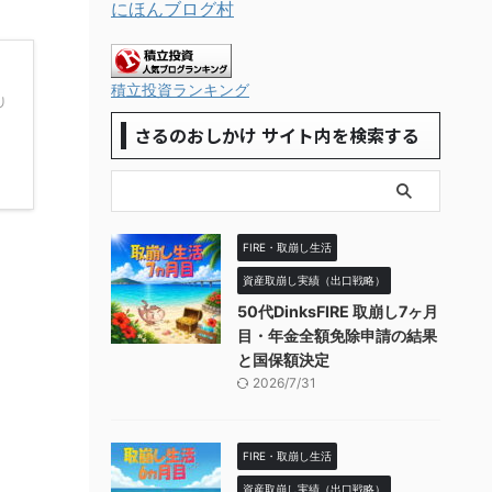
にほんブログ村
積立投資ランキング
り
さるのおしかけ サイト内を検索する
FIRE・取崩し生活
資産取崩し実績（出口戦略）
50代DinksFIRE 取崩し7ヶ月
目・年金全額免除申請の結果
と国保額決定
2026/7/31
FIRE・取崩し生活
資産取崩し実績（出口戦略）