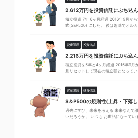
2,612万円を投資信託にぶち込んだ
積立投資 7年 6ヶ月経過 2016年9月か
式(S&P500) にした。 後は趣味でオルカン
資産運用
投資信託
2,216万円を投資信託にぶち込
積立投資を5年と4ヶ月経過 2016年9
旦リセットして現在の積立額となっている) 投
資産運用
投資信託
S＆P500の規則性(上昇・下落
過去に学び、未来を考える 未来なんて
いだろうか。 いつも お世話になっている Y