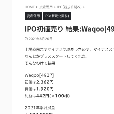
HOME
>
資産運用
>
IPO(新規公開株)
>
資産運用
IPO(新規公開株)
IPO初値売り 結果:Waqoo[49
2021年6月29日
上場直前までマイナス気味だったので、マイナスス
なんとかプラススタートしてくれた。
そんなわけで結果
Waqoo[4937]
初値は
2,362
円
買値は
1,920
円
利益は
442
円(
×100株
)
2021年累計損益