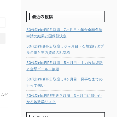
最近の投稿
50代DinksFIRE 取崩し7ヶ月目・年金全額免除
申請の結果と国保額決定
50代DinksFIRE 取崩し６ヶ月目・石垣旅行ダブ
ル台風と主力資産の乱気流
50代DinksFIRE 取崩し5ヶ月目・主力投信復活
と金壁ゴールド崩壊
50代DinksFIRE 取崩し4ヶ月目・見事なまでの
行って来い
カムゲ
50代DinksFIRE失敗？取崩し3ヶ月目に襲いか
かる地政学リスク