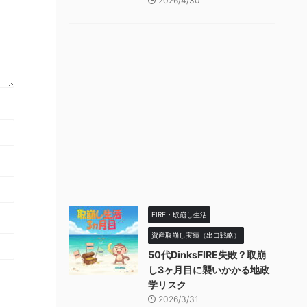
2026/4/30
FIRE・取崩し生活
資産取崩し実績（出口戦略）
50代DinksFIRE失敗？取崩
し3ヶ月目に襲いかかる地政
学リスク
2026/3/31