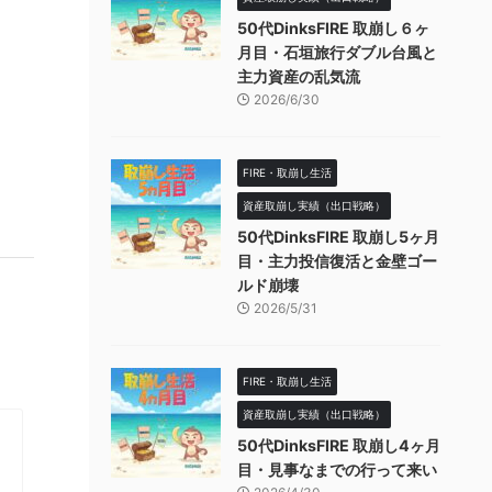
50代DinksFIRE 取崩し６ヶ
月目・石垣旅行ダブル台風と
主力資産の乱気流
2026/6/30
FIRE・取崩し生活
資産取崩し実績（出口戦略）
50代DinksFIRE 取崩し5ヶ月
目・主力投信復活と金壁ゴー
ルド崩壊
2026/5/31
FIRE・取崩し生活
資産取崩し実績（出口戦略）
50代DinksFIRE 取崩し4ヶ月
目・見事なまでの行って来い