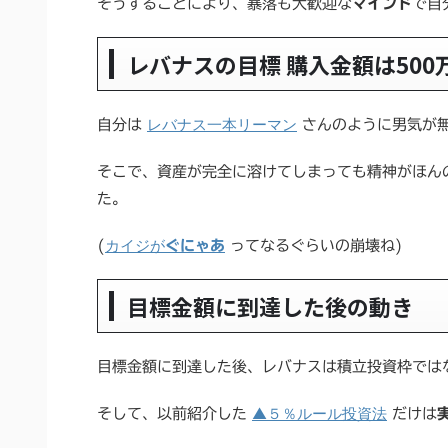
そうすることにより、暴落も大歓迎な
マインド
で自
レバナスの目標 購入金額は500
レバナス一本リーマン
自分は
さんのように男気が
そこで、資産が完全に溶けてしまっても精神がほん
た。
カイジが
(
ぐにゃあ
ってなるぐらいの崩壊ね)
目標金額に到達した後の動き
目標金額に到達した後、レバナスは積立投資枠では
▲５％ルール投資法
そして、以前紹介した
だけは