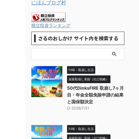
にほんブログ村
積立投資ランキング
さるのおしかけ サイト内を検索する
FIRE・取崩し生活
資産取崩し実績（出口戦略）
50代DinksFIRE 取崩し7ヶ月
目・年金全額免除申請の結果
と国保額決定
2026/7/31
FIRE・取崩し生活
資産取崩し実績（出口戦略）