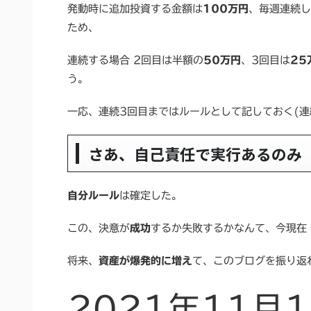
発動時に追加投資する金額は
100万円
、毎週連続し
ため、
連続する場合 2回目は半額の
50万円
、3回目は
25
う。
一応、連続3回目まではルールとして記しておく(
さあ、自己責任で実行あるのみ
自分ルール
は確定した。
この、決意が
成功
するか失敗するかなんて、今現在
将来、
資産が爆発的に増え
て、このブログを振り返
2021年11月