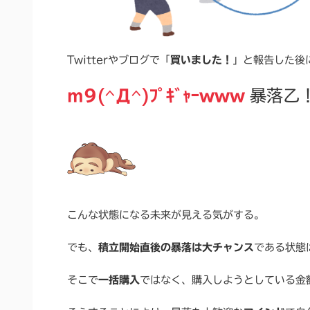
Twitterやブログで「
買いました！
」と報告した後
m9(^Д^)ﾌﾟｷﾞｬｰwww
暴落乙
こんな状態になる未来が見える気がする。
でも、
積立開始直後の暴落は大チャンス
である状態
そこで
一括購入
ではなく、購入しようとしている金