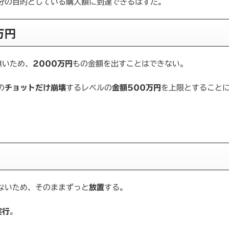
分の目的としている購入額に到達できるはずだ。
万円
無いため、
2000万円
もの金額を出すことはできない。
の
チョットだけ崩壊
するレベルの
金額500万円
を上限とすること
ないため、そのままずっと
放置
する。
実行
。