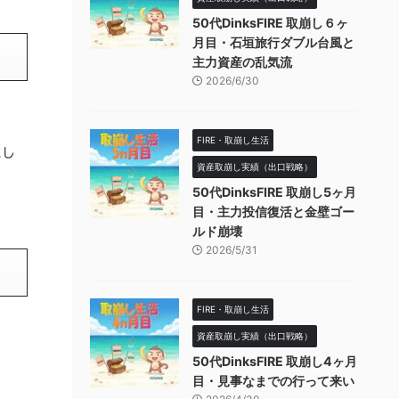
50代DinksFIRE 取崩し６ヶ
月目・石垣旅行ダブル台風と
主力資産の乱気流
2026/6/30
FIRE・取崩し生活
にし
資産取崩し実績（出口戦略）
50代DinksFIRE 取崩し5ヶ月
目・主力投信復活と金壁ゴー
ルド崩壊
2026/5/31
FIRE・取崩し生活
資産取崩し実績（出口戦略）
50代DinksFIRE 取崩し4ヶ月
目・見事なまでの行って来い