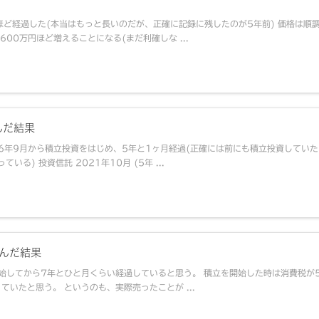
ど経過した(本当はもっと長いのだが、正確に記録に残したのが5年前) 価格は順
00万円ほど増えることになる(まだ利確しな ...
んだ結果
16年9月から積立投資をはじめ、5年と1ヶ月経過(正確には前にも積立投資していた
る) 投資信託 2021年10月 (5年 ...
込んだ結果
始してから7年とひと月くらい経過していると思う。 積立を開始した時は消費税が
いたと思う。 というのも、実際売ったことが ...