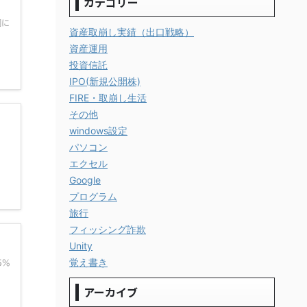
カテゴリー
調に
資産取崩し実績（出口戦略）
資産運用
投資信託
IPO(新規公開株)
FIRE・取崩し生活
その他
windows設定
パソコン
エクセル
Google
プログラム
旅行
フィッシング詐欺
Unity
覚え書き
5%
アーカイブ