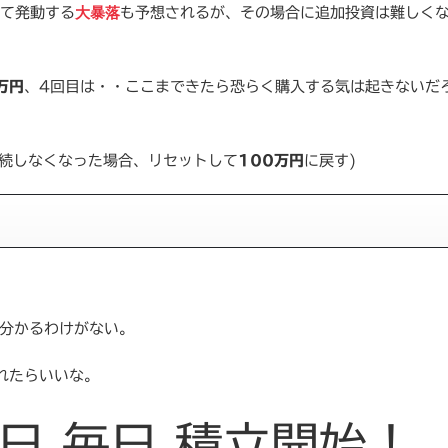
大暴落
て発動する
も予想されるが、その場合に追加投資は難しく
万円
、4回目は・・ここまできたら恐らく購入する気は起きないだ
連続しなくなった場合、リセットして
100万円
に戻す)
 分かるわけがない。
れたらいいな。
1日 毎日 積立開始！