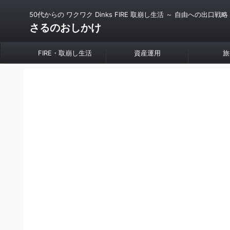
50代からの ワクワク Dinks FIRE 取崩し生活 ～ 自由への出口戦略
さるのおしかけ
FIRE・取崩し生活
資産運用
旅