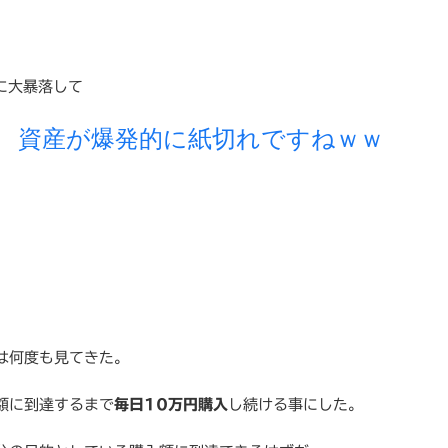
に大暴落して
資産が爆発的に紙切れですねｗｗ
！
は何度も見てきた。
額に到達するまで
毎日10万円購入
し続ける事にした。