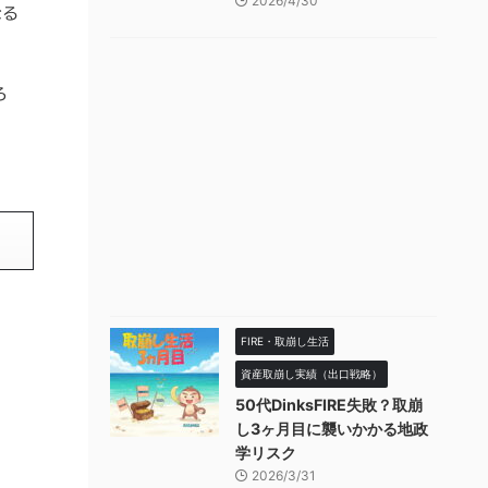
2026/4/30
なる
ろ
FIRE・取崩し生活
資産取崩し実績（出口戦略）
50代DinksFIRE失敗？取崩
し3ヶ月目に襲いかかる地政
学リスク
2026/3/31