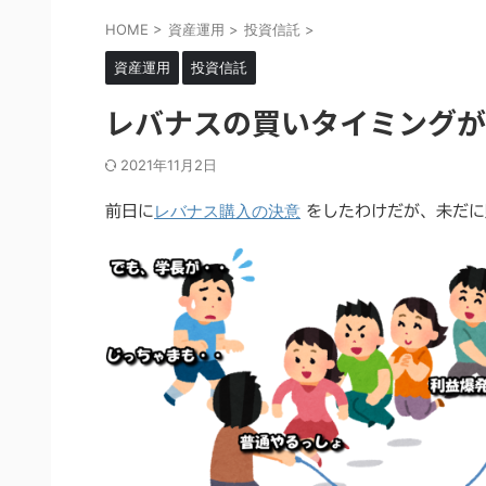
HOME
>
資産運用
>
投資信託
>
資産運用
投資信託
レバナスの買いタイミングが
2021年11月2日
レバナス購入の決意
前日に
をしたわけだが、未だに