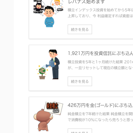
レバナス始めます
積立インデックス投資を始めてから5年ほ
上昇しており、今 利益確定すれば資産は6
続きを見る
1,921万円を投資信託にぶち込
積立投資を5年と1ヶ月続けた結果 20
が、一旦リセットして現在の積立額となってい
続きを見る
426万円を金(ゴールド)にぶち
純金積立を7年続けた結果 純金積立を開
で消費税が10%になったら売ろうと思って