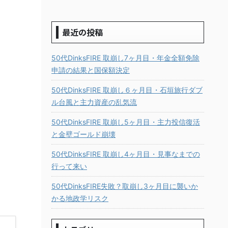
最近の投稿
50代DinksFIRE 取崩し7ヶ月目・年金全額免除
申請の結果と国保額決定
50代DinksFIRE 取崩し６ヶ月目・石垣旅行ダブ
ル台風と主力資産の乱気流
50代DinksFIRE 取崩し5ヶ月目・主力投信復活
と金壁ゴールド崩壊
50代DinksFIRE 取崩し4ヶ月目・見事なまでの
行って来い
50代DinksFIRE失敗？取崩し3ヶ月目に襲いか
かる地政学リスク